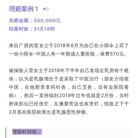
理赔案例 1
实赔金额：300,000元
结案时效：31天18时
来自广西的雷女士于2018年6月为自己在小雨伞上买了
一份小雨伞-中国人寿一年期成人重疾险，保费570元。
被保险人雷女士于2018年下半年自己发现左乳房有个硬
块，以为是乳腺增生于是采取了中医治疗（朋友介绍老
中医，在他那里拿药针灸，自己艾灸，没有去医院看
病），然后一直持续到2019年过年也就是2月份，当时
肿块部位已经溃烂，左腋窝旁边也有溃烂，情急之下于
2月底在医院检查出是乳腺恶性肿瘤。
理赔时间线：