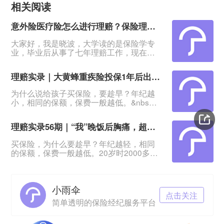
相关阅读
意外险医疗险怎么进行理赔？保险理赔时间有限制吗？
大家好，我是晓波，大学读的是保险学专
业，毕业后从事了七年理赔工作，现在是
小雨伞保险的一名理赔老师。之前小伞君
给我看了留言，发现大家都对理赔老师的
理赔实录｜大黄蜂重疾险投保1年后出险！1587.09保费，45万元赔付
工作感兴趣，所以今天我就来给大家揭秘
一下！因为小雨伞是保险经纪公司，所以
为什么说给孩子买保险，要趁早？年纪越
在小雨伞当理赔老师，既要面对客户，又
小，相同的保额，保费一般越低。&nbsp;
要对接保险公司，充当一个纽带的作用。
覃宝宝就是一个典型的例子。真实理赔实
没错！我就是那个能从保险公司手里把钱
录。小雨伞大黄蜂少儿重疾系列真实案例
拿给你的人！我的工作总的来说，就是围
理赔实录56期｜“我”晚饭后胸痛，超级玛丽赔11.25万元
产品名称: 小雨伞大黄蜂少儿重疾险3号
Plus保司名称: 横琴人寿被保险人: 覃宝
买保险，为什么要趁早？年纪越轻，相同
宝，1岁9个月投保时间: 2021-01-28已缴
的保额，保费一般越低。20岁时2000多保
保费1587.09出险原因:婴儿型脊髓性肌萎
费，40岁时可能就要翻3倍，6000元起步
缩症结案时长: 246小时赔偿金额
了。&nbsp;黄女士家就是一个典型的例
子。年轻的时候，黄女士觉得身体好，买
小雨伞
保险大概率是不会理赔的，纯属“浪费钱”。
点击关注
等到40多岁，看到身边的亲戚朋友不时传
简单透明的保险经纪服务平台
来患癌，甚至去世的消息，黄女士才感到
岁月不饶人，身体再怎么好，也没办法不