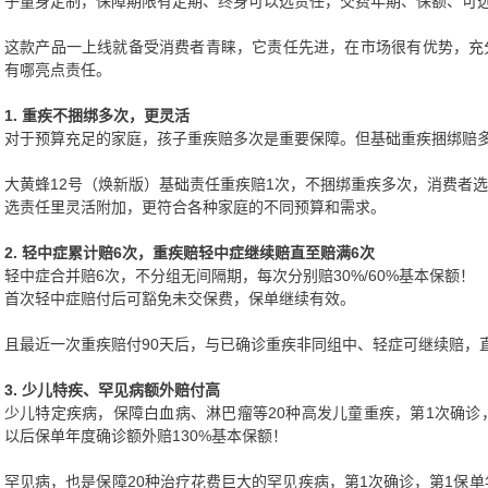
子量身定制，保障期限有定期、终身可以选责任，交费年期、保额、可
这款产品一上线就备受消费者青睐，它责任先进，在市场很有优势，充
有哪亮点责任。
1. 重疾不捆绑多次，更灵活
对于预算充足的家庭，孩子重疾赔多次是重要保障。但基础重疾捆绑赔
大黄蜂12号（焕新版）基础责任重疾赔1次，不捆绑重疾多次，消费者
选责任里灵活附加，更符合各种家庭的不同预算和需求。
2. 轻中症累计赔6次，重疾赔轻中症继续赔直至赔满6次
轻中症合并赔6次，不分组无间隔期，每次分别赔30%/60%基本保额！
首次轻中症赔付后可豁免未交保费，保单继续有效。
且最近一次重疾赔付90天后，与已确诊重疾非同组中、轻症可继续赔，
3. 少儿特疾、罕见病额外赔付高
少儿特定疾病，保障白血病、淋巴瘤等20种高发儿童重疾，第1次确诊，
以后保单年度确诊额外赔130%基本保额！
罕见病，也是保障20种治疗花费巨大的罕见疾病，第1次确诊，第1保单