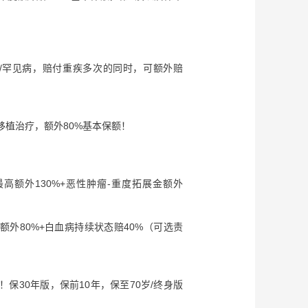
疾/罕见病，赔付重疾多次的同时，可额外赔
移植治疗，额外80%基本保额！
高额外130%+恶性肿瘤-重度拓展金额外
额外80%+白血病持续状态赔40%（可选责
额！保30年版，保前10年，保至70岁/终身版