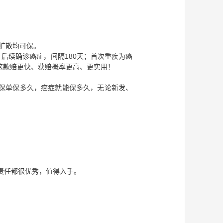
/扩散均可保。
癌症，后续确诊癌症，间隔180天；首次重疾为癌
这款赔更快、获赔概率更高、更实用！
！保单保多久，癌症就能保多久，无论新发、
！
责任都很优秀，值得入手。