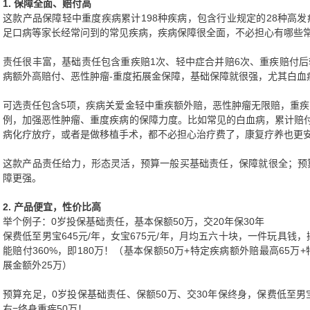
1. 保障全面、赔付高
这款产品保障轻中重度疾病累计198种疾病，包含行业规定的28种高
足口病等家长经常问到的常见疾病，疾病保障很全面，不必担心有哪些
责任很丰富，基础责任包含重疾赔1次、轻中症合并赔6次、重疾赔付后
病额外高赔付、恶性肿瘤-重度拓展金保障，基础保障就很强，尤其白血
可选责任包含5项，疾病关爱金轻中重疾额外赔，恶性肿瘤无限赔，重
例，加强恶性肿瘤、重度疾病的保障力度。比如常见的白血病，累计赔
病化疗放疗，或者是做移植手术，都不必担心治疗费了，康复疗养也更
这款产品责任给力，形态灵活，预算一般买基础责任，保障就很全；预
障更强。
2. 产品便宜，性价比高
举个例子：0岁投保基础责任，基本保额50万，交20年保30年
保费低至男宝645元/年，女宝675元/年，月均五六十块，一件玩具钱
能赔付360%，即180万！（基本保额50万+特定疾病额外赔最高65万
展金额外25万）
预算充足，0岁投保基础责任、保额50万、交30年保终身，保费低至男宝2
右=终身重疾50万！