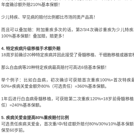
年度确诊额外赔210%基本保额！
少儿特疾、罕见病的赔付比例都比市场同类产品高！
而且可以叠加赔：附加重疾多次的话，第2/3/4次确诊重疾为少儿特
100%基本保额！叠加赔，赔更多！
4. 特定疾病升级移植手术额外赔
18周岁前确诊20种特定疾病并因此接受了骨髓移植、干细胞移植或器官
那么白血病等20种特定疾病最高赔付可高达6倍基本保额！
举个例子：比如白血病，初次确诊可获赔首次重疾100%+首次特疾最
50%+疾病关爱金额外80%（可选责任）=360%基本保额。
1年后进行白血病骨髓移植，可获赔第二次重疾120%+18岁前骨髓移植
任）=240%基本保额。
5. 疾病关爱金提高80%重疾赔付比例
可选责任疾病关爱金，首次重/中/轻症额外赔付80%/30%/10%基本保
保至60岁前。