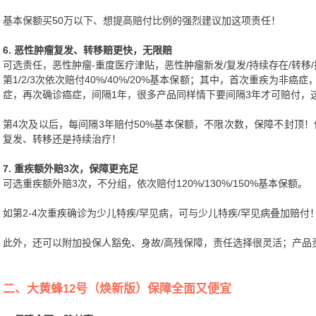
基本保额买50万以下、想提高赔付比例的强烈建议加这项责任！
6. 恶性肿瘤复发、转移赔更快，无限赔
可选责任，恶性肿瘤-重度医疗津贴，恶性肿瘤新发/复发/持续存在/转移
第1/2/3次依次赔付40%/40%/20%基本保额；其中，首次重疾为非
症，再次确诊癌症，间隔1年，很多产品同样情下要间隔3年才可赔付，
第4次及以后，每间隔3年赔付50%基本保额，不限次数，保障不封顶
复发、转移还是持续治疗！
7. 重疾额外赔3次，保障更充足
可选重疾额外赔3次，不分组，依次赔付120%/130%/150%基本保额。
如第2-4次重疾确诊为少儿特疾/罕见病，可与少儿特疾/罕见病叠加赔付
此外，还可以附加投保人豁免、身故/高残保障，责任选择很灵活；产品
二、大黄蜂12号（焕新版）保障全面又便宜