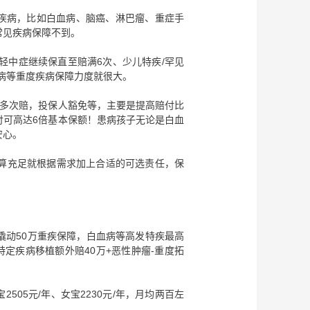
发疾病，比如白血病、脑癌、淋巴瘤、重症手
常见疾病保障不到。
轻中症继续保直至赔满6次、少儿特疾/罕见
病等重度疾病保障力度就很大。
疾多次赔，投保人豁免等，主要是提高赔付比
付可高达6倍基本保额！患病孩子无论是白血
安心。
算充足就根据需求加上合适的可选责任，保
，撬动50万重疾保障，白血病等高发特疾最高
+特定疾病移植额外赔40万+恶性肿瘤-重度拓
505元/年、女宝2230元/年，月均两百左