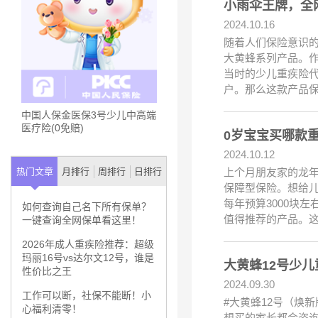
小雨伞王牌，全
2024.10.16
随着人们保险意识
大黄蜂系列产品。作
当时的少儿重疾险代
户。那么这款产品
中国人保金医保3号少儿中高端
医疗险(0免赔)
0岁宝宝买哪款
2024.10.12
上个月朋友家的龙
热门文章
月排行
周排行
日排行
保障型保险。想给
每年预算3000块
如何查询自己名下所有保单？
值得推荐的产品。
一键查询全网保单看这里！
2026年成人重疾险推荐：超级
玛丽16号vs达尔文12号，谁是
大黄蜂12号少
性价比之王
2024.09.30
工作可以断，社保不能断！小
#大黄蜂12号（焕
心福利清零！
想买的家长都会咨询