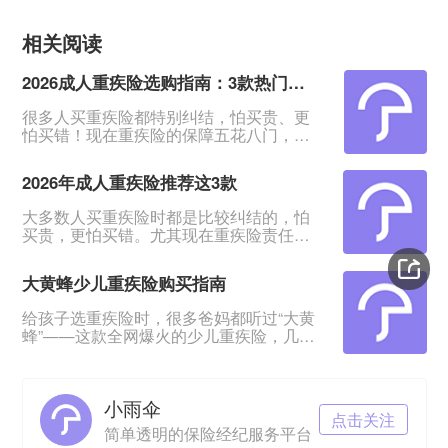
相关阅读
2026成人重疾险选购指南：3款热门产品全面测评
很多人买重疾险都特别纠结，怕买贵、更
怕买错！现在重疾险的保障五花八门，条
款又多又绕，普通人根本看不出好坏。我
专门对比整理了2026年市面上口碑、性价
2026年成人重疾险推荐这3款
比都靠前的3款成人重疾险，不管你是预算
有限、身体健康，还是身体有点小异常、
大多数人买重疾险时都是比较纠结的，怕
不好投保，都能从中挑到合适的。&nbsp;
买贵，更怕买错。尤其现在重疾险责任越
一、君龙超级玛丽16号Pro：普通人首选，
来越多，看得人眼花缭乱。&nbsp;经过对
赔得多、价格还划算超级玛丽系列一直是
比整理，给大家挑出成人重疾险榜单前列
重疾险里的性价比王
大黄蜂少儿重疾险购买指南
的3款产品，适合各种预算、不同身体状况
的人群。&nbsp;如果你打算买重疾险，如
给孩子选重疾险时，很多爸妈都听过“大黄
果你带病投保，或者预算紧张，这3款产品
蜂”——这款全网爆火的少儿重疾险，几乎
能满足你的需求。
成了家长圈的“标配”。但不少人心里都打
&nbsp;&nbsp;&nbsp;&nbsp;一、超级玛丽
鼓：这款产品到底是谁和保险公司一起定
16号Pro——
制的？在哪里买最放心？听说小雨伞保险
小雨伞
经纪是定制方，这家公司靠谱吗？理赔会
点击关注
不会麻烦？今天就来一一拆解这些问题，
简单透明的保险经纪服务平台
让你给娃买保险时心里有底。01 大黄蜂少