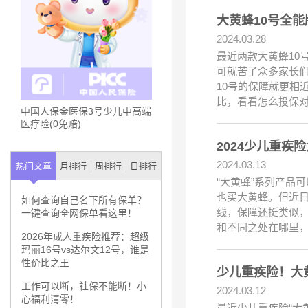
大黄蜂10号全
2024.03.28
最近两款大黄蜂10
可就苦了众多家长们
10号的保障就更相
比，看看怎么投保
中国人保金医保3号少儿中高端
医疗险(0免赔)
2024少儿重疾
2024.03.13
热门文章
月排行
周排行
日排行
“大黄蜂”系列产品
也买大黄蜂。但近日
如何查询自己名下所有保单？
线，保障还挺类似，
一键查询全网保单看这里！
和不同之处在哪里
2026年成人重疾险推荐：超级
玛丽16号vs达尔文12号，谁是
性价比之王
少儿重疾险！大
工作可以断，社保不能断！小
2024.03.12
心福利清零！
最近少儿重疾险“大