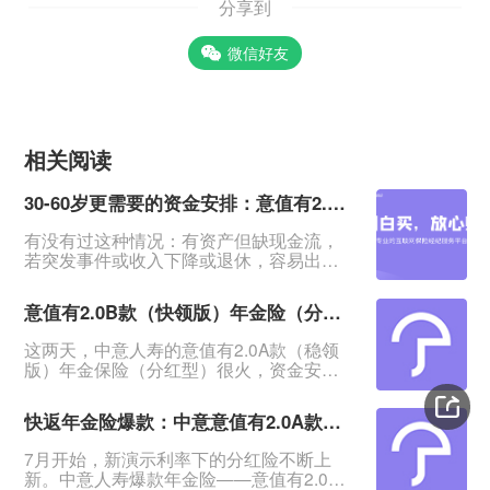
分享到
微信好友
相关阅读
30-60岁更需要的资金安排：意值有2.0B款（快领版）分红年金险
有没有过这种情况：有资产但缺现金流，
若突发事件或收入下降或退休，容易出现
资金断裂导致事情无法进行，甚至影响生
活。&nbsp;一笔安全的、能提供持续现金
意值有2.0B款（快领版）年金险（分红型）相比A款有哪些优势？
流、在急需用钱时又能无损失拿回的资
金，在这时候就显得特别重要。&nbsp;中
这两天，中意人寿的意值有2.0A款（稳领
意意值有2.0B款（快领版）年金保险（分
版）年金保险（分红型）很火，资金安
红型）：回血快、返钱快、资金安全，提
全、领钱又快又稳，很适合存钱。发现这
供终身稳定现金流，是低利率时代很多人
个系列还有个B款（快领版）：这款有哪些
更需要的资金规划。&n
快返年金险爆款：中意意值有2.0A款年金保险（分红型）来了
保障？与A款有哪些区别？今日就来测一测
意值有2.0B款（快领版）年金保险（分红
7月开始，新演示利率下的分红险不断上
型）。一、意值有2.0B款（快领版）保障
新。中意人寿爆款年金险——意值有2.0A
怎么样？与A款有哪些区别？意值有2.0B款