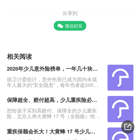
分享到
微信好友
相关阅读
2026年少儿意外险榜单，一年几十块搞定孩子意外保障
据卫计委统计，意外伤害已成为国内未成
年人最大的“安全隐患”，每年伤者超2000
万人！&nbsp;意外无法预料、无法阻挡，
怎么保护孩子？&nbsp;其实一份几十块钱
保障超全、赔付超高，少儿重疾险必看大黄蜂17号（全能版）
一年的意外险，就能报销孩子意外医疗
费，还提供意外身故/伤残赔付，给孩子一
想给孩子买到高赔付、保障全的少儿重疾
份确定保障。&nbsp;今日这2款意外险，低
险，北京人寿大黄蜂 17 号（全能版）绝对
至一年78元起，保障覆盖孩子大小意外风
是绕不开的王牌产品！它不仅覆盖轻中重
险。&nbsp;家里有娃的快来选，看哪款更
疾、少儿特疾、罕见病，还把赔付比例拉
适
重疾保额会长大！大黄蜂 17 号少儿重疾险（全能版）升级上线，保障与性价比全测评
到新高度 ——首次重疾最高多赔 108% 基
本保额，白血病最高可赔 608% 基本保