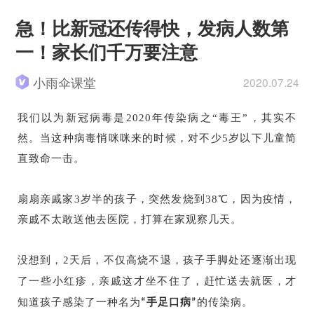
急！比新冠还传得快，发病人数第
一！家长们千万要注意
小雨伞课堂
2020.07.24
我们以为新冠病毒是2020年传染病之“毒王”，其实不
然。当这种病毒悄咪咪来的时候，对不少5岁以下儿童简
直致命一击。
扇扇亲戚家3岁半的孩子，突然发烧到38℃，因为疫情，
亲戚不太敢送他去医院，打算在家观察几天。
没想到，2天后，不仅高烧不退，孩子手脚处还逐渐出现
了一些小红疹，亲戚这才坐不住了，赶忙送去就医，才
知道孩子感染了一种名为
的传染病。
“手足口病”