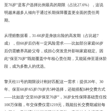
至70岁”是客户选择比例最高的期限（占比27.6%），这说
明越来越多人倾向于通过长期保障覆盖更全面的责任周
期。
从理赔数据看，
31-60岁是身故出险的高发期（占比超7
成），但60岁后仍有一定风险需求——比如部分家庭60岁
后仍需赡养高龄父母，或担心突发意外影响家庭稳定。因
此“保至70岁”既能覆盖中年核心责任期，又能延伸至退休阶
段，成为多数人的优选
。
擎天柱
11号的期限设计刚好匹配这一需求：提供20年、30
年、保至60岁/65岁/70岁共5种选择，还能搭配6种交费方式
——比如选“交至69岁保至70岁”，30岁女性
保障基础责任
投
100万保额，年交保费仅需1219元，既能拉长交费期减轻每