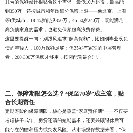
11号的保额设计很贴合这个需求：最低10万起投，最高能
到350万，还按城市和年龄细分保额上限——像北京、上海
等I类城市，18-45岁能投350万，46-50岁240万，既能满足
高负债家庭的需求，也避免保额虚高浪费保费。
这里要提醒一句：别跟风追求
“超高保额”，比如刚毕业没负
债的年轻人，100万保额足够；但35岁有家室的中层管理
者，200-300万保额才够用，按需配置最合理。
二、保障期限怎么选？
“保至70岁”成主流，贴
合长期责任
定期寿险的保障期限，核心是覆盖
“家庭责任期”——不仅要
考虑孩子成年、房贷还清的短期需求，还要兼顾退休后可
能存在的赡养压力或突发风险。从市场投保数据来看，“保