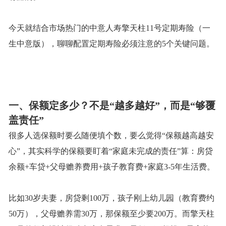
今天就结合市场热门的中意人寿擎天柱
11号定期寿险（一
生中意版），聊聊配置定期寿险必须注意的5个关键问题。
一、保额定多少？不是
“越多越好”，而是
“
够覆
盖责任
”
很多人选保额时要么随便填个数，要么觉得
“保额越高越安
心”，其实科学的保额要盯着“家庭未完成的责任”算：房贷
余额+车贷+父母赡养费用+孩子教育费+家庭3-5年生活费。
比如
30岁夫妻，房贷剩100万，孩子刚上幼儿园（教育费约
50万），父母赡养需30万，那保额至少要200万。而擎天柱