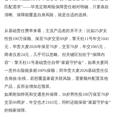
匹配需求”——毕竟定期寿险保障责任相对明确，只要条款
清晰、保障能覆盖自身风险，就是合适的选择。
从基础责任费率来看，主流产品差距并不大：比如
25岁女
性投100万保额、保至70岁交至69岁，擎天柱11号年交1041
元，华贵大麦2026年
保至
70岁，交至70岁，年
交
1065元，
两者仅差24元，几乎可以忽略。但关键区别在于“保障内
容”：擎天柱11号基础责任自带“家庭守护金”，如果夫妻同
一意外出险能多赔100%保额；而华贵大麦2026基础责任仅
含身故/全残，若想覆盖家庭关联风险，需要额外配置其他
产品，反而会增加总预算。
如果附加猝死和交通意外保障，
30岁男性投100万保至
7
0岁
交至
69周岁
，年交也才
2163
元
，同时还能保留
“家庭守护金”
的独家保障。