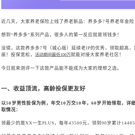
近几天，大家养老保险上线了养老新品：养多多
7号养老年金
想到
“养多多”系列产品，很多人的第一反应就是领钱多！
没错，这款养多多
7号（城心版）延续老IP的优秀，领取超高，
座！投保宽松，
就能对接大家养老社区！
活动期间最低
万
100
今日就来测评一下这款产品能不能成为大家的理想之选。
一、收益顶流，高龄投保更友好
以
50岁男性投保为例，年交10万交10年，60岁开始领取，
取情况：
领最少的是
XX一生PLUS，每年43500元，领到90岁累计1448