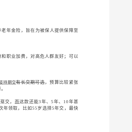
养老年金险，旨在为被保人提供保障至
健康和职业加费，对高危人群友好；可以
有长交期可选
，预算比较紧张
支持期交
障。
能趸交，
而
这款还能
3年、5年、10年甚
次年领取，比如55岁选择5年交，最快