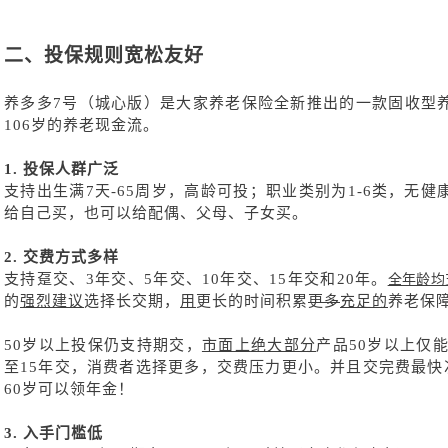
二、投保规则宽松友好
养多多
7号（城心版）是大家养老保险全新推出的一款固收型
106岁的养老现金流。
1.
投保人群广泛
支持出生满
7天-65周岁，高龄可投；职业类别为1-6类，无
给自己买，也可以给配偶、父母、子女买。
2.
交费方式多样
支持趸交、
3年交、5年交、10年交、15年交和20年。
全年龄均
的
强烈建议
选择长交期，
用
更长的时间积累
更多
充足
的
养老保
50岁以上投保仍支持期交，
市面上
绝大部分
产品
50岁以上仅
至15年交，消费者选择更多，交费压力更小。并且交完费最快
60岁可以领年金！
3.
入手门槛低