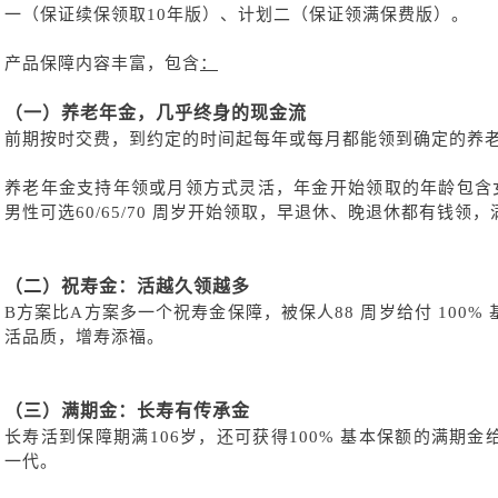
一（保证续保领取
10年版）、计划二（保证领满保费版）。
产品保障内容丰富，包含
：
（一）
养老年金，几乎终身的现金流
前期按时交费，到约定的时间起每年或每月都能领到确定的养
养老年金支持年领或月领方式灵活，年金开始领取的年龄包含
男性可选60/65/70 周岁开始领取，早退休、晚退休都有钱
（二）
祝寿金：活越久领越多
B方案比A方案多一个祝寿金保障，被保人88 周岁给付 100
活品质，增寿添福。
（三）
满期金：长寿有传承金
长寿活到保障期满
106岁，还可获得100% 基本保额的满期
一代。