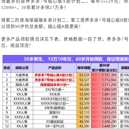
领最多的是养多多
7号城心版A款计划二，每年55529元，领到
12000+，30年累计多领27万多！
排第二的是海保福瑞未来计划二，第三是养多多
7号城心版B
以领到90岁的总金额，城心版B款更高！
更多产品领取情况详见下表，表格数据一目了然，养多多
7
位，收益顶流！