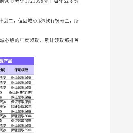
90岁累计1721399元！每年就多领
款计划二，但因城心版B款有祝寿金，所
号城心版的年度领取、累计领取都排首