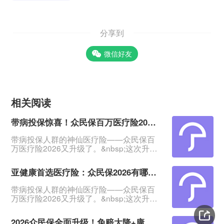
分享到
微信好友
相关阅读
带病投保惊喜！众民保百万医疗险2026五大亮点
带病投保人群的神仙医疗险——众民保百
万医疗险2026又升级了。&nbsp;这次升
级，理赔门槛降低了，免赔额最低可降至1
万；增加康复医疗责任、慢病原研药/进口
亚健康首选医疗险：众民保2026有哪些亮点
药线上直赔、严重既往症保障等。&nbsp;
咱们今天就来聊一聊众民保2026的亮点，
带病投保人群的神仙医疗险——众民保百
看它给带病人群带来哪些好保障。
万医疗险2026又升级了。&nbsp;这次升
&nbsp;&nbsp;一、投保门槛超低，等待期
级，理赔门槛降低了，免赔额最低可降至1
30天&nbsp;众民保百万医疗险2026的
万；增加康复医疗责任、慢病原研药/进口
2026众民保全面升级！免赔大降+康复可赔，带病、高龄投保首选它