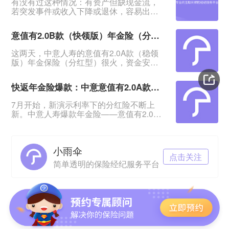
有没有过这种情况：有资产但缺现金流，
若突发事件或收入下降或退休，容易出现
资金断裂导致事情无法进行，甚至影响生
活。&nbsp;一笔安全的、能提供持续现金
意值有2.0B款（快领版）年金险（分红型）相比A款有哪些优势？
流、在急需用钱时又能无损失拿回的资
金，在这时候就显得特别重要。&nbsp;中
这两天，中意人寿的意值有2.0A款（稳领
意意值有2.0B款（快领版）年金保险（分
版）年金保险（分红型）很火，资金安
红型）：回血快、返钱快、资金安全，提
全、领钱又快又稳，很适合存钱。发现这
供终身稳定现金流，是低利率时代很多人
个系列还有个B款（快领版）：这款有哪些
更需要的资金规划。&n
快返年金险爆款：中意意值有2.0A款年金保险（分红型）来了
保障？与A款有哪些区别？今日就来测一测
意值有2.0B款（快领版）年金保险（分红
7月开始，新演示利率下的分红险不断上
型）。一、意值有2.0B款（快领版）保障
新。中意人寿爆款年金险——意值有2.0A
怎么样？与A款有哪些区别？意值有2.0B款
款年金保险（分红型）也火爆上线。
（快领版）年金保险（分红型）也是保至
&nbsp;升级前的这款产品凭借“快返还、高
105岁，投保年
返还”卖得很火。有人问2.0版还值不值得
小雨伞
买。今日就来做一个详细测评，关注快返
点击关注
年金险的一起来看。
简单透明的保险经纪服务平台
&nbsp;&nbsp;&nbsp;&nbsp;一、意值有
2.0A款（分红型）保障怎么样&nbsp;先来
看投保规则