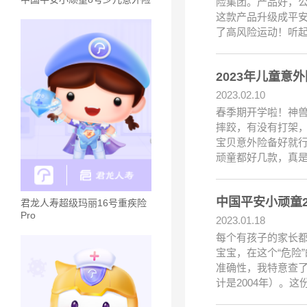
险集团。产品好，公
这款产品升级成平安
了高风险运动！听
2023年儿童意
2023.02.10
春季期开学啦！神
摔跤，有没有打架
宝贝意外险备好就
顽童都好几款，真
中国平安小顽童
君龙人寿超级玛丽16号重疾险
Pro
2023.01.18
每个有孩子的家长
宝宝，在这个“危险
准确性，我特意查了
计是2004年）。这