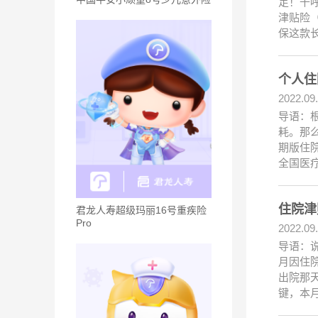
足！千
津贴险（
保这款
个人住
2022.09
导语：
耗。那
期版住院
全国医
住院津
君龙人寿超级玛丽16号重疾险
Pro
2022.09
导语：
月因住
出院那
键，本