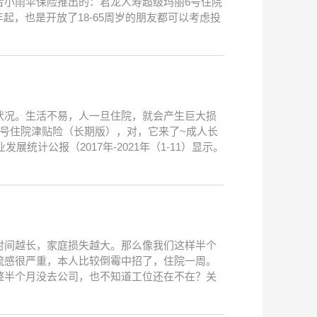
合小雨伞保险推出的：君龙人寿超级玛丽6号住院
起，也是开放了18-65周岁的朋友都可以考虑投
状况。生活不易，人一旦住院，就会产生巨大损
号住院津贴险（长期版），对，它来了~成人长
计公报（2017年-2021年（1-11）显示。
时间越长，家庭损失越大。那么像我们这样半个
流感很严重，本人比较倒霉中招了，住院一周。
整半个月没去公司，也不知道工位还在不在？关