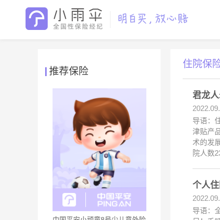
住院保
推荐保险
君龙人
2022.09
导语：
津贴产
术的发
院人数2
个人住
2022.09
导语：
中国平安小顽童8号少儿意外险