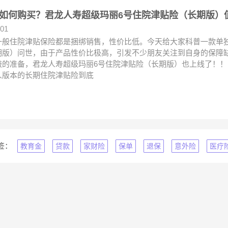
如何购买？君龙人寿超级玛丽6号住院津贴险（长期版）
.01
一般住院津贴保险都是捆绑销售，性价比低。今天给大家科普一款单
期版）问世，由于产品性价比极高，引发不少朋友关注到自身的保障
鼓的准备，君龙人寿超级玛丽6号住院津贴险（长期版）也上线了！
人版本的长期住院津贴险到底
签：
教育金
贷款
家财险
保单
退保
意外险
医疗