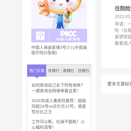
住院险
2022.09
导语：
险（长
紧锣密
看看成
中国人保金医保3号少儿中高端
医疗险(0免赔)
热门文章
月排行
周排行
日排行
更多文章标
如何查询自己名下所有保单？
一键查询全网保单看这里！
2026年成人重疾险推荐：超级
玛丽16号vs达尔文12号，谁是
性价比之王
工作可以断，社保不能断！小
心福利清零！