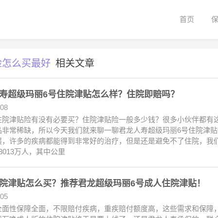
首页
险怎么买最好
相关文章
寿超级玛丽6号住院津贴怎么样？住院即赔吗？
.08
住院津贴险有没有必要买？住院津贴险一般多少钱？很多小伙伴都有
品非常稀缺，所以今天我们就来聊一聊君龙人寿超级玛丽6号住院津
展，许多的疾病都能得到非常好的治疗，但是还是避免不了住院，我们
3013万人，其中公里
院津贴怎么买？推荐君龙超级玛丽6号成人住院津贴！
.05
全面性保障全面，不限赔付疾病，重疾赔付额度高，这些需求和保障