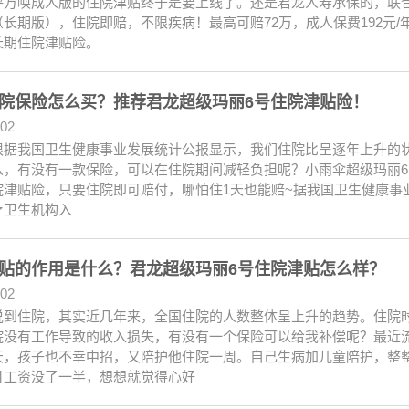
呼万唤成人版的住院津贴终于是要上线了。还是君龙人寿承保的，联
长期版），住院即赔，不限疾病！最高可赔72万，成人保费192元/年
长期住院津贴险。
院保险怎么买？推荐君龙超级玛丽6号住院津贴险！
.02
根据我国卫生健康事业发展统计公报显示，我们住院比呈逐年上升的
么，有没有一款保险，可以在住院期间减轻负担呢？小雨伞超级玛丽6
津贴险，只要住院即可赔付，哪怕住1天也能赔~据我国卫生健康事业发展统
疗卫生机构入
贴的作用是什么？君龙超级玛丽6号住院津贴怎么样？
.02
说到住院，其实近几年来，全国住院的人数整体呈上升的趋势。住院
院没有工作导致的收入损失，有没有一个保险可以给我补偿呢？最近
天，孩子也不幸中招，又陪护他住院一周。自己生病加儿童陪护，整
月工资没了一半，想想就觉得心好