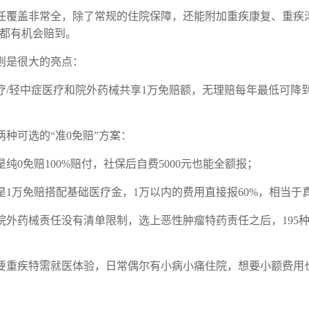
任覆盖非常全，除了常规的住院保障，还能附加重疾康复、重疾
都有机会赔到。
则是很大的亮点：
疗/轻中症医疗和院外药械共享1万免赔额，无理赔每年最低可降到
两种可选的“准0免赔”方案：
是纯0免赔100%赔付，社保后自费5000元也能全额报；
是1万免赔搭配基础医疗金，1万以内的费用直接报60%，相当于
院外药械责任没有清单限制，选上恶性肿瘤特药责任之后，195种
要重疾特需就医体验，日常偶尔有小病小痛住院，想要小额费用