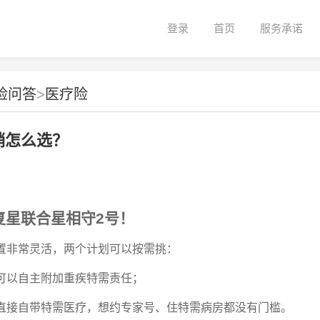
登录
首页
服务承诺
险问答
>
医疗险
销怎么选？
复星联合星相守
2
号！
置非常灵活，两个计划可以按需挑：
可以自主附加重疾特需责任；
直接自带特需医疗，想约专家号、住特需病房都没有门槛。