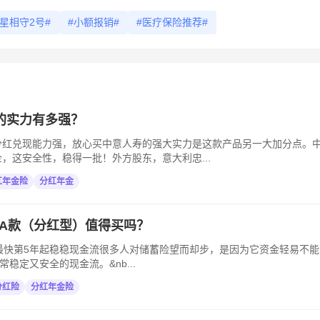
合星相守2号#
#小额报销#
#医疗保险推荐#
的实力有多强？
分红兑现能力强，放心买中意人寿的强大实力是这款产品另一大加分点。
，这安全性，稳得一批！外方股东，意大利忠...
红年金险
分红年金
0A款（分红型）值得买吗？
，最快第5年起稳稳现金流很多人对储蓄险望而却步，是因为它资金轻易不能
常稳定又安全的现金流。&nb...
分红险
分红年金险