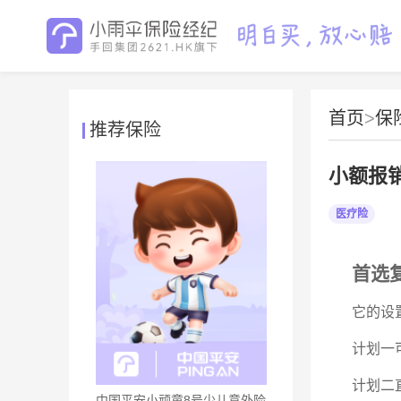
首页
>
保
推荐保险
小额报
医疗险
首选
它的设
计划一
计划二
中国平安小顽童8号少儿意外险