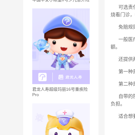
可选责
烧看门诊，
免赔规
一般医
额。
还提供
第一种
第二种
君龙人寿超级玛丽16号重疾险
Pro
自带的
负担。
适合想