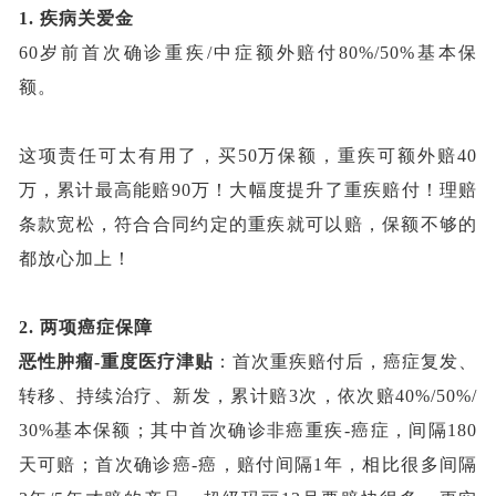
1.
疾病关爱金
60岁前首次确诊重疾/中症额外赔付80%/50%基本保
额
。
这项责任可太有用了，买
50万保额，重疾可额外赔40
万，累计最高能赔90万！大幅度提升了重疾赔付！理赔
条款宽松，符合合同约定的重疾就可以赔，保额不够的
都放心加上！
2.
两项癌症保障
恶性肿瘤
-重度医疗津贴
：首次重疾赔付后，癌症复发、
转移、持续治疗、新发，累计赔
3次，依次赔40%/50%/
30%基本保额；其中首次确诊非癌重疾-癌症，间隔180
天可赔；首次确诊癌-癌，赔付间隔1年，相比很多间隔