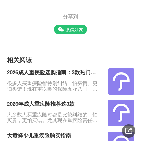
分享到
微信好友
相关阅读
2026成人重疾险选购指南：3款热门产品全面测评
很多人买重疾险都特别纠结，怕买贵、更
怕买错！现在重疾险的保障五花八门，条
款又多又绕，普通人根本看不出好坏。我
专门对比整理了2026年市面上口碑、性价
2026年成人重疾险推荐这3款
比都靠前的3款成人重疾险，不管你是预算
有限、身体健康，还是身体有点小异常、
大多数人买重疾险时都是比较纠结的，怕
不好投保，都能从中挑到合适的。&nbsp;
买贵，更怕买错。尤其现在重疾险责任越
一、君龙超级玛丽16号Pro：普通人首选，
来越多，看得人眼花缭乱。&nbsp;经过对
赔得多、价格还划算超级玛丽系列一直是
比整理，给大家挑出成人重疾险榜单前列
重疾险里的性价比王
大黄蜂少儿重疾险购买指南
的3款产品，适合各种预算、不同身体状况