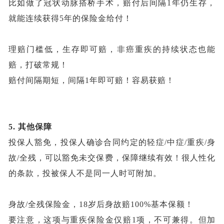
比如做了冠状动脉搭桥手术，赔付后间隔
1年仍生存，
就能连续获得5年的保险金给付！
理赔门槛低，生存即可赔，非癌重疾的持续状态也能
赔，打破常规！
赔付间隔期短，间隔
1年即可赔！容易获赔！
5.
其他保障
投保人豁免，投保人确诊合同约定的轻症
/中症/重疾/身
故/全残，可以豁免未交保费，保障继续有效！很人性化
的条款，投被保人不是同一人时可附加。
身故
/全残保险金，18岁后身故赔100%基本保额！
要注意，这项与重疾保险金仅赔
1项，不可兼得。但加