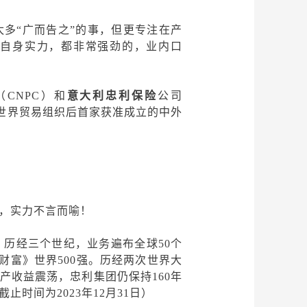
太多
“广而告之”的事，但更专注在产
自身实力，都非常强劲的，业内口
（
CNPC）和
意大利忠利保险
公司
国加入世界贸易组织后首家获准成立的中外
，实力不言而喻！
年，历经三个世纪，业务遍布全球50个
《财富》世界500强。历经两次世界大
产收益震荡，忠利集团仍保持160年
时间为2023年12月31日）