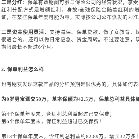
二是分红
：
保单有效期间可参与保险公司的经营状况，享受
红利分配方式是增额红利，身故
/全残保险金随着红利的
证，在某些保单年度可能为零，实际按公司公布派发的为准
三是资金使用灵活
：支持减保、保单贷款，做子女教育、
很适合的，还可以做日常应急、资金周转。不过要注意，
期限最长不超过
6个月。
2.
保单利益怎么样
也有朋友发现这款产品的分红预期是很优秀的，具体如何表
为
0岁男宝趸交50万，基本保额为42.5万，保单总利益具体
第
4个保单年度末，含红利总利益超过已交保费；
第
6个保单年度末，保证利益超过已交保费！
第
18个保单年度末，含红利总利益约82.89万，增长32万多