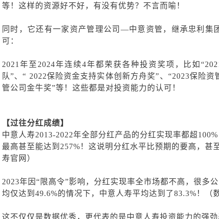
等！这样的资源好不好，有没有优势？不言而喻！
同时，它还有一家
资产管理公司
—中意资管，
继承忠利集
可：
2021年至2024年连续4年都荣获各种投资奖项，比如“2
队”、“ 2022保险资金支持实体创新方舟奖”、“2023保险
管公司金牛奖”等！这些都是对投资能力的认可！
【过往分红成绩】
中意人寿
20
13
-202
2
年
全部分红产品的分红实现率都超
10
最高甚至能达到257%！这说明分红水平比预期的要高，甚
寿官网）
202
3
年因
“限高令”影响，分红实现率全市场
都不高
，
很多公
均
仅达到
49.6%
的情况下，
中意人寿
平均
达到
了
83.3%！
（
这不仅仅是数据优秀，更代表的是中意人寿投资能力的强劲