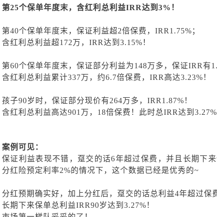
第
25个保单年度末，含红利总利益IRR达到3%！
第
40个保单年度末，保证利益超2倍保费，IRR1.75%；
含红利总利益超
172万，IRR达到3.15%！
第
60个保单年度末，保证部分利益为148万多，保证IRR有1.
含红利总利益累计
337万，约6.7倍保费，IRR高达3.23%！
孩子
90岁时，保证部分现价有264万多，IRR1.87%！
含红利总利益高达
901万，18倍保费！此时总IRR达到3.27
案例可见：
保证利益表现不错，趸交的话
6年超过保费，并且长期下来保
分红险预定利率2%的情况下，这个数据已经是优秀的~
分红预期确实好，加上分红后，趸交的话总利益
4年超过保
长期下来保单总利益
IRR90岁达到3.27%！
市场第一梯队妥妥的了！