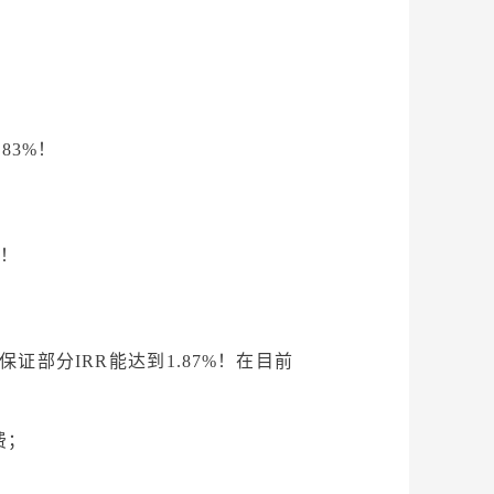
83%！
%！
证部分IRR能达到1.87%！在目前
费；