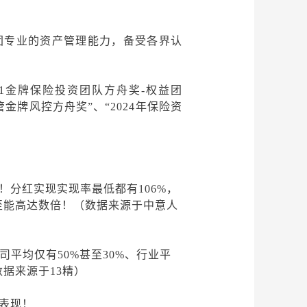
团专业的资产管理能力，备受各界认
021金牌保险投资团队方舟奖-权益团
资管金牌风控方舟奖”、“2024年保险资
0%！分红实现实现率最低都有106%，
至能高达数倍！（数据来源于中意人
司平均仅有
50%甚至30%、
行业平
数据来源于
13精）
表现！