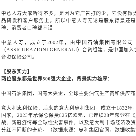
中意人寿大家听得不多，是因为它广告打的少，它没有做
品研发和客户服务上。所以中意人寿无论是股东背景还是
碑、消费者口碑都不错！
中意人寿，成立于
2002年，由
中国石油集团
有限公司
（
ASSICURAZIONI GENERALI）合资组建，是中
合资保险公司。
【股东实力】
两位股东都是世界
500强大企业，背景实力雄厚
：
中国石油集团，国有大央企，
全球主要油气生产商和供应商
意大利忠利保险，
后来的意大利忠利集团，成立于
1832
国家，2023年承保总保费825亿欧元，已连续28年荣登在
战、新冠疫情等全球性灾害事件，以及意大利市场经济及资
分红不间断的奇迹。（数据来源：忠利集团官网，数据收集截止