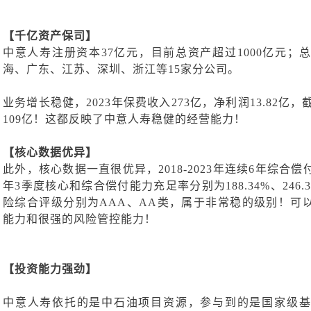
【千亿资产保司】
中意人寿注册资本
37亿元，目前总资产超过1000亿元
海、广东、江苏、深圳、浙江等15家分公司。
业务增长稳健，
2023年保费收入273亿，净利润13.82亿，
109亿！这都反映了中意人寿稳健的经营能力！
【核心数据优异】
此外，核心数据一直很优异，
2018-2023年连续6年综
年3季度核心和综合偿付能力充足率分别为188.34%、246
险综合评级分别为AAA、AA类，属于非常稳的级别！可
能力和很强的风险管控能力！
【投资能力强劲】
中意人寿
依托
的是
中石油项目资源
，
参与
到的是
国家级