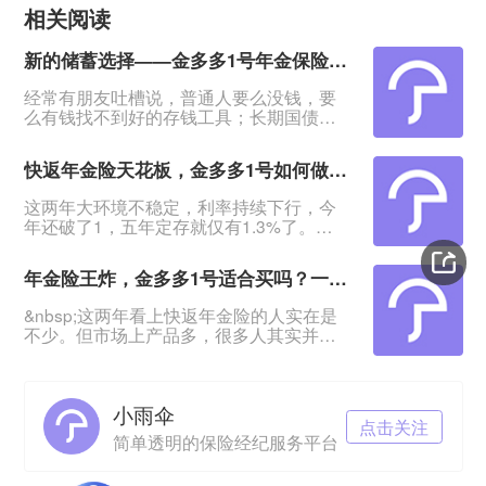
相关阅读
新的储蓄选择——金多多1号年金保险，4年回血5年起领
经常有朋友吐槽说，普通人要么没钱，要
么有钱找不到好的存钱工具；长期国债不
用想，想要高点的利息也没有，太难了！
&nbsp;有这种担忧的，我会推荐这款产品
快返年金险天花板，金多多1号如何做到存款平替？
——海港金多多1号年金保险：产品最快4
年回血，5年领年金，最高能领保费的
这两年大环境不稳定，利率持续下行，今
5.18%！&nbsp;特别适合有一笔闲钱、想
年还破了1，五年定存就仅有1.3%了。
资金稳定增值又退保无损失的人群。
&nbsp;不少投资稳健型的朋友表示，钱放
&nbsp;利率下行，保险2.0时代，来看这款
着没意思，该挪到哪里既安全、灵活，又
年金险适不适合
年金险王炸，金多多1号适合买吗？一文教你快返年金险怎么选
有更高的增值？&nbsp;快返年金险的出现
给了大家更好的选择。&nbsp;海港金多多1
&nbsp;这两年看上快返年金险的人实在是
号年金保险就是其中的翘楚：回血快，最
不少。但市场上产品多，很多人其实并不
快4年资金回稳；第5年起每年领最高
知道怎么选，选哪款？&nbsp;最近海港人
2.26%保费，本金一直在！期满返还保
寿推出了金多多1号年金保险，它的优势就
费！&nbsp
是回血更快、领钱更多。关注到的朋友都
小雨伞
问到这款产品适不适合买。&nbsp;那么接
点击关注
下来就给大家理清这两点：●&nbsp;快返
简单透明的保险经纪服务平台
年金险怎么选？●&nbsp;金多多1号能不能
成为合适之选？&nbsp;&nbsp;