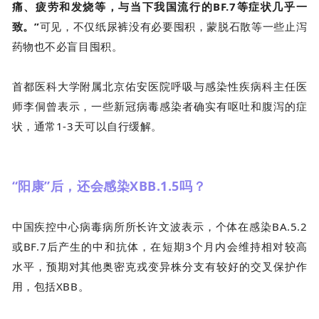
痛、疲劳和发烧等，与当下我国流行的BF.7等症状几乎一
致。”
可见，不仅纸尿裤没有必要囤积，蒙脱石散等一些止泻
药物也不必盲目囤积。
首都医科大学附属北京佑安医院呼吸与感染性疾病科主任医
师李侗曾表示，一些新冠病毒感染者确实有呕吐和腹泻的症
状，通常1-3天可以自行缓解。
“阳康”后，还会感染XBB.1.5吗？
中国疾控中心病毒病所所长许文波表示，个体在感染BA.5.2
或BF.7后产生的中和抗体，在短期3个月内会维持相对较高
水平，预期对其他奥密克戎变异株分支有较好的交叉保护作
用，包括XBB。