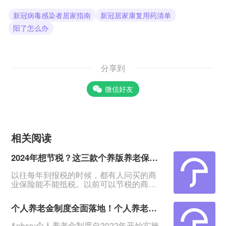
新冠病毒感染者居家指南
新冠居家康复用药清单
阳了怎么办
分享到
微信好友
相关阅读
2024年想节税？这三款个养版养老保险，可帮助节税360元~5400元
以往每年到报税的时候，都有人问买的商
业保险能不能抵税。以前可以节税的商业
保险很少。但是现在，可以节税的好产品
来了！&nbsp;2024年11月1日起全国全面
个人养老金制度全面落地！个人养老金是什么，买哪款养老险好
落地个人养老金制度，积极应对人口老龄
化。为响应号召，各大保险公司陆续推出
&nbsp;个人养老金制度自2022年开始实施