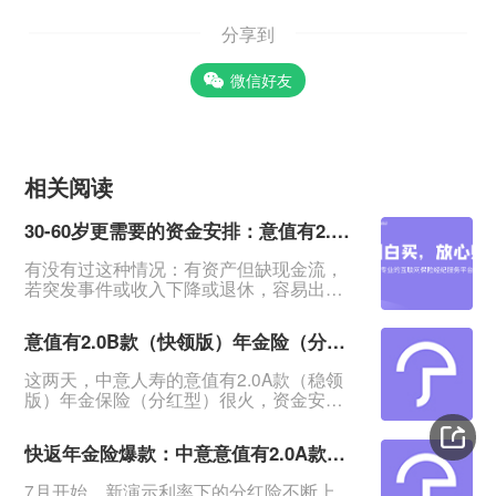
分享到
微信好友
相关阅读
30-60岁更需要的资金安排：意值有2.0B款（快领版）分红年金险
有没有过这种情况：有资产但缺现金流，
若突发事件或收入下降或退休，容易出现
资金断裂导致事情无法进行，甚至影响生
活。&nbsp;一笔安全的、能提供持续现金
意值有2.0B款（快领版）年金险（分红型）相比A款有哪些优势？
流、在急需用钱时又能无损失拿回的资
金，在这时候就显得特别重要。&nbsp;中
这两天，中意人寿的意值有2.0A款（稳领
意意值有2.0B款（快领版）年金保险（分
版）年金保险（分红型）很火，资金安
红型）：回血快、返钱快、资金安全，提
全、领钱又快又稳，很适合存钱。发现这
供终身稳定现金流，是低利率时代很多人
个系列还有个B款（快领版）：这款有哪些
更需要的资金规划。&n
快返年金险爆款：中意意值有2.0A款年金保险（分红型）来了
保障？与A款有哪些区别？今日就来测一测
意值有2.0B款（快领版）年金保险（分红
7月开始，新演示利率下的分红险不断上