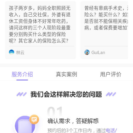
心** 已成功预约
孩子两岁多，妈妈全职照顾无
曾经有患病手术史，还
夏** 已成功预约
收入，自己交社保，外婆有退
险么？能买什么？如实
伍** 已成功预约
休工资但身体不好常年吃药，
是否就不能保相关疾病
奶** 已成功预约
请问这样的三个人现阶段最重
病，或者保费要增加？
奶** 已成功预约
要分别购买什么类型的保险
谢** 已成功预约
呢？其它家人的保险怎么买？
王** 已成功预约
闫** 已成功预约
林云
GuiLan
服务介绍
真实案例
用户评价