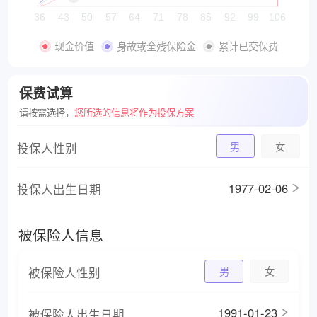
36
43
50
57
64
71
78
85
92
99
106
身故或全残保险金
累计已交保费
现金价值
保费试算
请按需选择，
您所选的信息将作为投保方案
投保人性别
男
女
1977-02-06
投保人出生日期
被保险人信息
被保险人性别
男
女
1991-01-23
被保险人出生日期