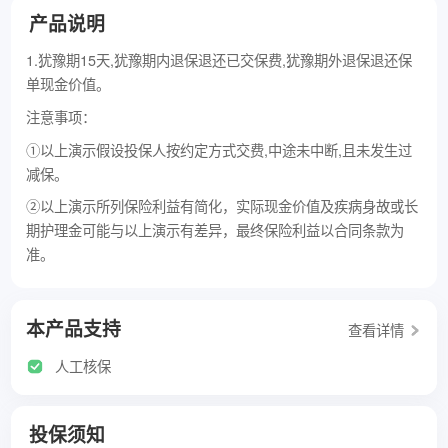
产品说明
1.犹豫期15天,犹豫期内退保退还已交保费,犹豫期外退保退还保
单现金价值。
注意事项：
①以上演示假设投保人按约定方式交费,中途未中断,且未发生过
减保。
②以上演示所列保险利益有简化，实际现金价值及疾病身故或长
期护理金可能与以上演示有差异，最终保险利益以合同条款为
准。
本产品支持
查看详情
人工核保
投保须知