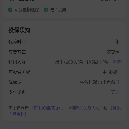
可犹豫期退保
电子发票
投保须知
保障时间
1年
交费方式
一次交清
适用人群
出生满30天(含)-105周岁(含)
查询
可投保区域
中国大陆
犹豫期
生效日起10个自然日
支付规则
查询
更多请查看
《更多投保须知》
、
《保险条款及告知》
和
《其他
产品资料》