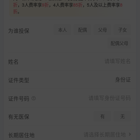
折
，3人费率享
9折
，4人费率享
85折
，5人及以上费率享
8
折
。
本人
配偶
父母
子女
为谁投保
配偶父母
姓名
身份证
证件类型
证件号码
有无医保
有
无
请选择长期居住地
长期居住地