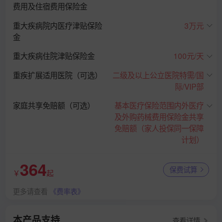
费用及住宿费用保险金
重大疾病院内医疗津贴保险
3万元
金
重大疾病住院津贴保险金
100元/天
重疾扩展适用医院（可选）
二级及以上公立医院特需/国
际/VIP部
家庭共享免赔额（可选）
基本医疗保险范围内外医疗
及外购药械费用保险金共享
免赔额（家人投保同一保障
计划）
364
保费试算
￥
起
更多请查看
《费率表》
本产品支持
查看详情