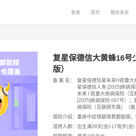
登录
首页
服务承诺
复星保德信大黄蜂16号
版）
备 案 名：
复星保德信星未来H款重大
星保德信人寿 [2025]疾病
未来 I 款重大疾病保险（
[2025]疾病保险 097号
病保险（互联网专属）（复星保
098号）；复星保德信附加投
保险介绍：
重疾中症保额保费都能赔，
险（互联网专属）（复星保德信人
适用人群：
出生满28天(含)-17周岁(含)
号）