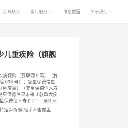
疾病核保
售后服务
信息披露
关于我们
少儿重疾险（旗舰
疾病保险（互联网专属）（复
保险 096 号）；复星保德信星
互联网专属）（复星保德信人寿
）；复星保德信星未来 J 款重大疾
德信人寿 [2025]疾病保险
展开
保人豁免 C 款 重大疾病保
特定骨折/阑尾手术也覆盖
寿 [2025]疾病保险 068