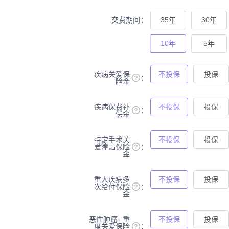
交费期间
35年
30年
10年
5年
疾病关爱保
不投保
投保
险金
疾病保费补
不投保
投保
偿金
特定手术关
不投保
投保
爱津贴保险
金
重大疾病多
不投保
投保
次给付保险
金
恶性肿瘤--重
不投保
投保
度关爱保险