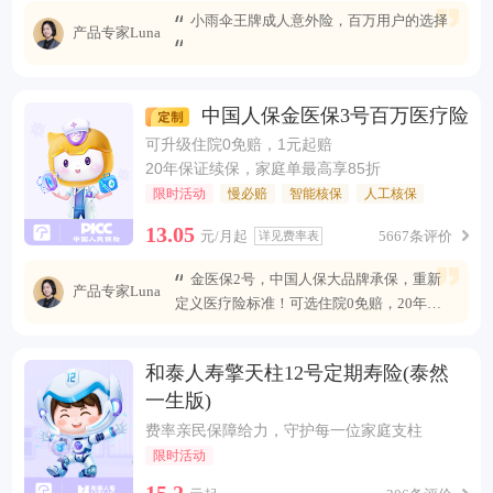
小雨伞王牌成人意外险，百万用户的选择
产品专家Luna
中国人保金医保3号百万医疗险
可升级住院0免赔，1元起赔
20年保证续保，家庭单最高享85折
限时活动
慢必赔
智能核保
人工核保
13.05
元/月起
5667条评价
详见费率表
金医保2号，中国人保大品牌承保，重新
产品专家Luna
定义医疗险标准！可选住院0免赔，20年安
心续保 ，保障全面升级，无惧未来医疗风
险。
和泰人寿擎天柱12号定期寿险(泰然
一生版)
费率亲民保障给力，守护每一位家庭支柱
限时活动
15.2