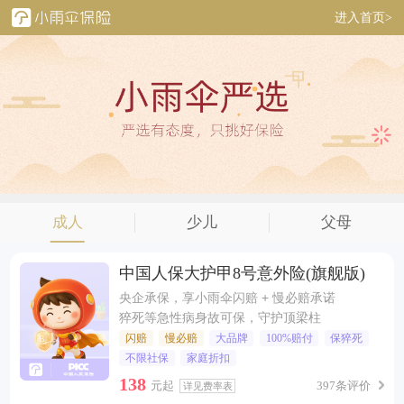
进入首页>
成人
少儿
父母
中国人保大护甲8号意外险(旗舰版)
央企承保，享小雨伞闪赔 + 慢必赔承诺
猝死等急性病身故可保，守护顶梁柱
闪赔
慢必赔
大品牌
100%赔付
保猝死
不限社保
家庭折扣
138
元起
397条评价
详见费率表