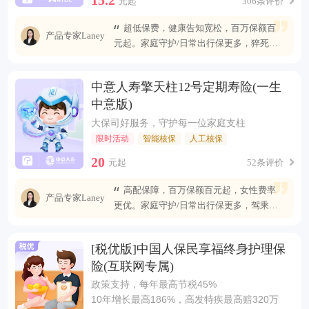
元起
306条评价
超低保费，健康告知宽松，百万保额百
产品专家Laney
元起。家庭守护/日常出行保更多，猝死可
赔最高400万
中意人寿擎天柱12号定期寿险(一生
中意版)
大保司好服务，守护每一位家庭支柱
限时活动
智能核保
人工核保
20
元起
52条评价
高配保障，百万保额百元起，女性费率
产品专家Laney
更优。家庭守护/日常出行保更多，驾乘自
燃也能赔
[税优版]中国人保民享福终身护理保
险(互联网专属)
政策支持，每年最高节税45%
10年增长最高186%，高发特疾最高赔320万