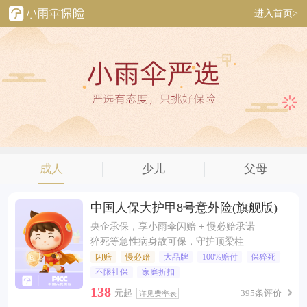
进入首页>
成人
少儿
父母
中国人保大护甲8号意外险(旗舰版)
央企承保，享小雨伞闪赔 + 慢必赔承诺
猝死等急性病身故可保，守护顶梁柱
闪赔
慢必赔
大品牌
100%赔付
保猝死
不限社保
家庭折扣
138
元起
395条评价
详见费率表