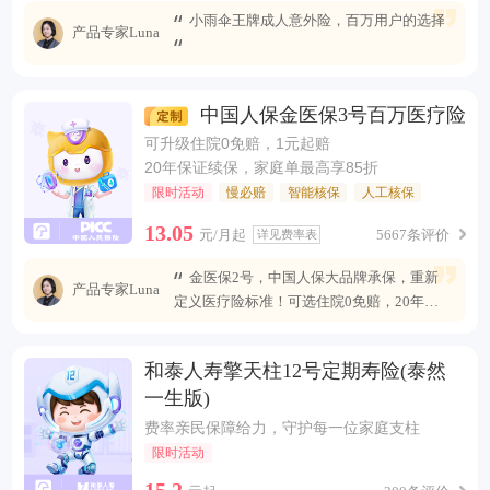
小雨伞王牌成人意外险，百万用户的选择
产品专家Luna
中国人保金医保3号百万医疗险
可升级住院0免赔，1元起赔
20年保证续保，家庭单最高享85折
限时活动
慢必赔
智能核保
人工核保
13.05
元/月起
5667条评价
详见费率表
金医保2号，中国人保大品牌承保，重新
产品专家Luna
定义医疗险标准！可选住院0免赔，20年安
心续保 ，保障全面升级，无惧未来医疗风
险。
和泰人寿擎天柱12号定期寿险(泰然
一生版)
费率亲民保障给力，守护每一位家庭支柱
限时活动
15.2