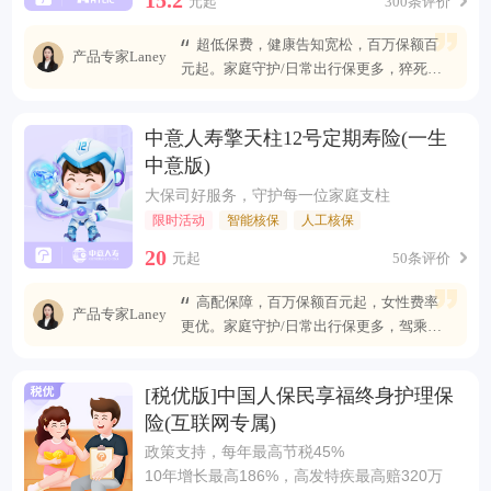
元起
300条评价
超低保费，健康告知宽松，百万保额百
产品专家Laney
元起。家庭守护/日常出行保更多，猝死可
赔最高400万
中意人寿擎天柱12号定期寿险(一生
中意版)
大保司好服务，守护每一位家庭支柱
限时活动
智能核保
人工核保
20
元起
50条评价
高配保障，百万保额百元起，女性费率
产品专家Laney
更优。家庭守护/日常出行保更多，驾乘自
燃也能赔
[税优版]中国人保民享福终身护理保
险(互联网专属)
政策支持，每年最高节税45%
10年增长最高186%，高发特疾最高赔320万