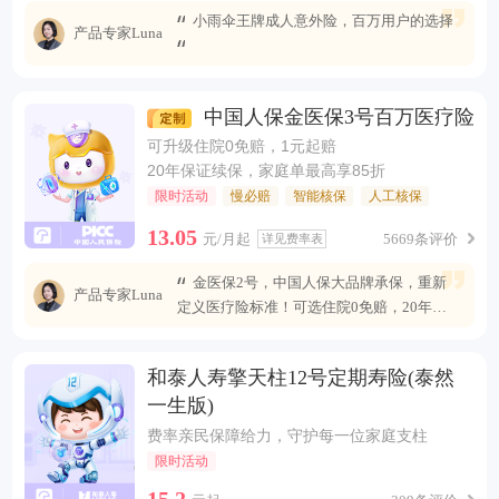
小雨伞王牌成人意外险，百万用户的选择
产品专家Luna
中国人保金医保3号百万医疗险
可升级住院0免赔，1元起赔
20年保证续保，家庭单最高享85折
限时活动
慢必赔
智能核保
人工核保
13.05
元/月起
5669条评价
详见费率表
金医保2号，中国人保大品牌承保，重新
产品专家Luna
定义医疗险标准！可选住院0免赔，20年安
心续保 ，保障全面升级，无惧未来医疗风
险。
和泰人寿擎天柱12号定期寿险(泰然
一生版)
费率亲民保障给力，守护每一位家庭支柱
限时活动
15.2