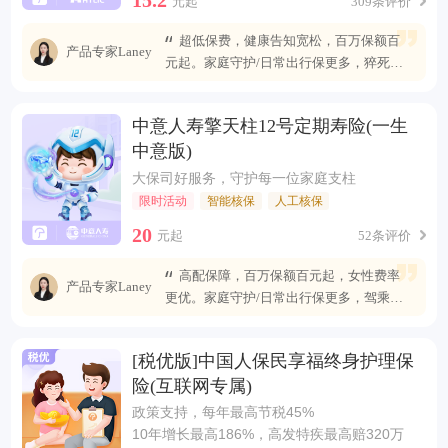
元起
309条评价
超低保费，健康告知宽松，百万保额百
产品专家Laney
元起。家庭守护/日常出行保更多，猝死可
赔最高400万
中意人寿擎天柱12号定期寿险(一生
中意版)
大保司好服务，守护每一位家庭支柱
限时活动
智能核保
人工核保
20
元起
52条评价
高配保障，百万保额百元起，女性费率
产品专家Laney
更优。家庭守护/日常出行保更多，驾乘自
燃也能赔
[税优版]中国人保民享福终身护理保
险(互联网专属)
政策支持，每年最高节税45%
10年增长最高186%，高发特疾最高赔320万