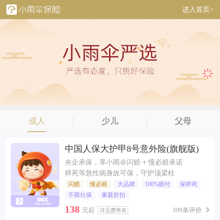
进入首页>
成人
少儿
父母
中国人保大护甲8号意外险(旗舰版)
央企承保，享小雨伞闪赔 + 慢必赔承诺
猝死等急性病身故可保，守护顶梁柱
闪赔
慢必赔
大品牌
100%赔付
保猝死
不限社保
家庭折扣
138
元起
399条评价
详见费率表