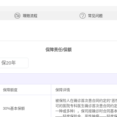
理赔流程
常见问题
保障责任/保额
保20年
保障额度
保障详情
被保险人在确诊首次患合同约定的“恶
可的医院专科医生确诊首次患合同约定
30%基本保额
一种或多种），保司按确诊时合同基本
——轻度保险金，恶性肿瘤——轻度