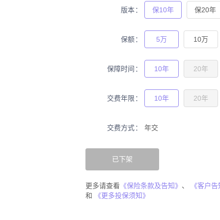
版本
保10年
保20年
保额
5万
10万
保障时间
10年
20年
交费年限
10年
20年
交费方式
年交
已下架
更多请查看
《保险条款及告知》
、
《客户告
和
《更多投保须知》