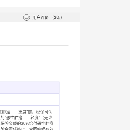
用户评价
（3条）
性肿瘤——重度”前，经保司认
的“恶性肿瘤——轻度”（无论
保险金额的30%给付恶性肿瘤
保险金责任终止，合同继续有效