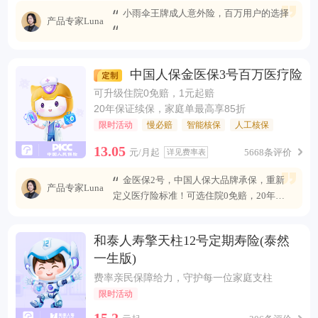
小雨伞王牌成人意外险，百万用户的选择
产品专家Luna
中国人保金医保3号百万医疗险
可升级住院0免赔，1元起赔
20年保证续保，家庭单最高享85折
限时活动
慢必赔
智能核保
人工核保
13.05
元/月起
5668条评价
详见费率表
金医保2号，中国人保大品牌承保，重新
产品专家Luna
定义医疗险标准！可选住院0免赔，20年安
心续保 ，保障全面升级，无惧未来医疗风
险。
和泰人寿擎天柱12号定期寿险(泰然
一生版)
费率亲民保障给力，守护每一位家庭支柱
限时活动
15.2