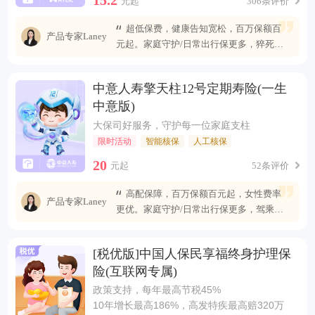
元起
306条评价
超低保费，健康告知宽松，百万保额百
产品专家Laney
元起。家庭守护/日常出行保更多，猝死可
赔最高400万
中意人寿擎天柱12号定期寿险(一生
中意版)
大保司好服务，守护每一位家庭支柱
限时活动
智能核保
人工核保
20
元起
52条评价
高配保障，百万保额百元起，女性费率
产品专家Laney
更优。家庭守护/日常出行保更多，驾乘自
燃也能赔
[税优版]中国人保民享福终身护理保
险(互联网专属)
政策支持，每年最高节税45%
10年增长最高186%，高发特疾最高赔320万