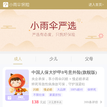
进入首页>
成人
少儿
父母
中国人保大护甲8号意外险(旗舰版)
央企承保，享小雨伞闪赔 + 慢必赔承诺
猝死等急性病身故可保，守护顶梁柱
闪赔
慢必赔
大品牌
100%赔付
保猝死
不限社保
家庭折扣
138
元起
399条评价
详见费率表