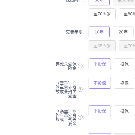
保障时间
30年
至60周岁
至70周岁
至80
交费年限
10年
20年
至65周岁
至70
猝死关爱保
不投保
投保
险金
（驾乘）自
不投保
投保
驾车意外身
故或全残关
爱金
（乘坐）网
不投保
投保
约车意外身
故或全残关
爱金