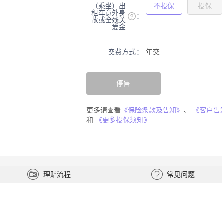
（乘坐）出
不投保
投保
租车意外身
故或全残关
爱金
交费方式
年交
停售
更多请查看
《保险条款及告知》
、
《客户告
和
《更多投保须知》
理赔流程
常见问题