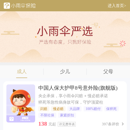
进入首页>
成人
少儿
父母
中国人保大护甲8号意外险(旗舰版)
央企承保，享小雨伞闪赔 + 慢必赔承诺
猝死等急性病身故可保，守护顶梁柱
闪赔
慢必赔
大品牌
100%赔付
保猝死
不限社保
家庭折扣
138
元起
397条评价
详见费率表