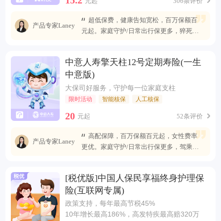
元起
306条评价
超低保费，健康告知宽松，百万保额百
产品专家Laney
元起。家庭守护/日常出行保更多，猝死可
赔最高400万
中意人寿擎天柱12号定期寿险(一生
中意版)
大保司好服务，守护每一位家庭支柱
限时活动
智能核保
人工核保
20
元起
52条评价
高配保障，百万保额百元起，女性费率
产品专家Laney
更优。家庭守护/日常出行保更多，驾乘自
燃也能赔
[税优版]中国人保民享福终身护理保
险(互联网专属)
政策支持，每年最高节税45%
10年增长最高186%，高发特疾最高赔320万