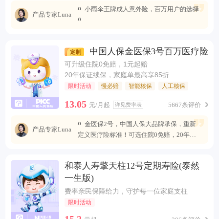
小雨伞王牌成人意外险，百万用户的选择
产品专家Luna
中国人保金医保3号百万医疗险
可升级住院0免赔，1元起赔
20年保证续保，家庭单最高享85折
限时活动
慢必赔
智能核保
人工核保
13.05
元/月起
5667条评价
详见费率表
金医保2号，中国人保大品牌承保，重新
产品专家Luna
定义医疗险标准！可选住院0免赔，20年安
心续保 ，保障全面升级，无惧未来医疗风
险。
和泰人寿擎天柱12号定期寿险(泰然
一生版)
费率亲民保障给力，守护每一位家庭支柱
限时活动
15.2