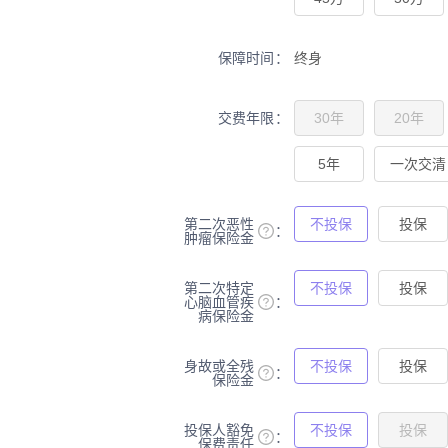
保障时间
终身
交费年限
30年
20年
5年
一次交清
第二次恶性
不投保
投保
肿瘤保险金
第二次特定
不投保
投保
心脑血管疾
病保险金
身故或全残
不投保
投保
保险金
投保人豁免
不投保
投保
保费责任