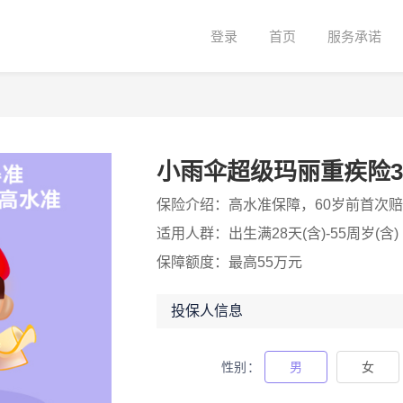
登录
首页
服务承诺
小雨伞超级玛丽重疾险3
保险介绍：
高水准保障，60岁前首次
适用人群：
出生满28天(含)-55周岁(含)
保障额度：
最高55万元
投保人信息
性别
男
女