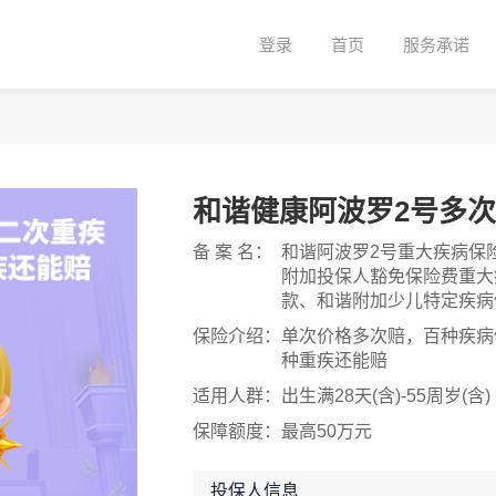
登录
首页
服务承诺
和谐健康阿波罗2号多
备 案 名：
和谐阿波罗2号重大疾病保
附加投保人豁免保险费重大
款、和谐附加少儿特定疾病
保险介绍：
单次价格多次赔，百种疾病
种重疾还能赔
适用人群：
出生满28天(含)-55周岁(含)
保障额度：
最高50万元
投保人信息