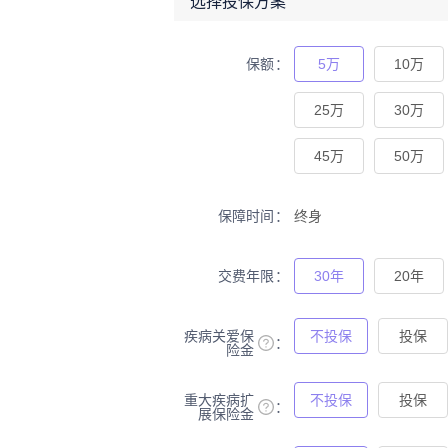
选择投保方案
保额
5万
10万
25万
30万
45万
50万
保障时间
终身
交费年限
30年
20年
疾病关爱保
不投保
投保
险金
重大疾病扩
不投保
投保
展保险金