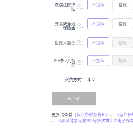
疾病住院津
不投保
投保
贴
身故或全残
不投保
投保
保险金
投保人豁免
不投保
投保
20种少儿特
不投保
投保
疾
交费方式
年交
已下架
更多请查看
《保险条款及告知》
、
《客户告
、
《和谐健康阿波罗2号多次重疾险电子保