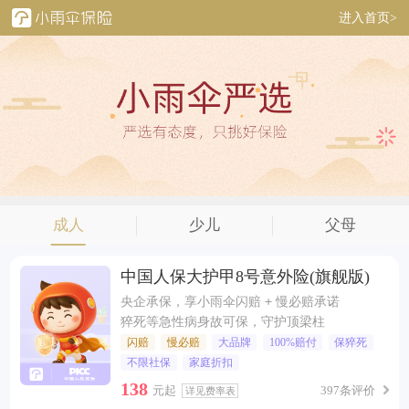
进入首页>
成人
少儿
父母
中国人保大护甲8号意外险(旗舰版)
央企承保，享小雨伞闪赔 + 慢必赔承诺
猝死等急性病身故可保，守护顶梁柱
闪赔
慢必赔
大品牌
100%赔付
保猝死
不限社保
家庭折扣
138
元起
397条评价
详见费率表