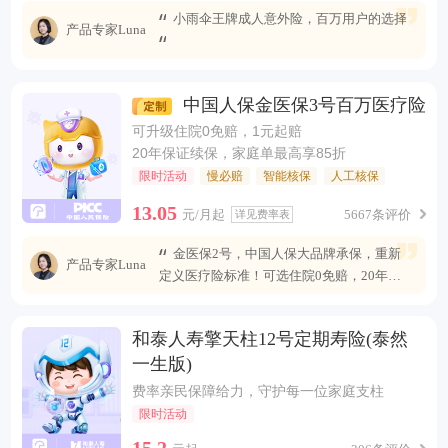
小雨伞王牌成人意外险，百万用户的选择
产品专家Luna
中国人保金医保3号百万医疗险
可升级住院0免赔，1元起赔
20年保证续保，家庭单最高享85折
限时活动
慢必赔
智能核保
人工核保
13.05
元/月起
5667条评价
详见费率表
金医保2号，中国人保大品牌承保，重新
产品专家Luna
定义医疗险标准！可选住院0免赔，20年安
心续保 ，保障全面升级，无惧未来医疗风
险。
和泰人寿擎天柱12号定期寿险(泰然
一生版)
费率亲民保障给力，守护每一位家庭支柱
限时活动
15.2