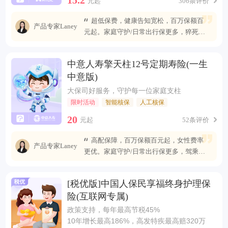
元起
306条评价
超低保费，健康告知宽松，百万保额百
产品专家Laney
元起。家庭守护/日常出行保更多，猝死可
赔最高400万
中意人寿擎天柱12号定期寿险(一生
中意版)
大保司好服务，守护每一位家庭支柱
限时活动
智能核保
人工核保
20
元起
52条评价
高配保障，百万保额百元起，女性费率
产品专家Laney
更优。家庭守护/日常出行保更多，驾乘自
燃也能赔
[税优版]中国人保民享福终身护理保
险(互联网专属)
政策支持，每年最高节税45%
10年增长最高186%，高发特疾最高赔320万