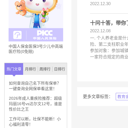
2022.12.30
十问十答，带你
2022.12.08
一. 个人养老金是
险、第二支柱职业
中国人保金医保3号少儿中高端
参加对象：参加城
医疗险(0免赔)
一家符合规定的商
热门文章
月排行
周排行
日排行
如何查询自己名下所有保单？
一键查询全网保单看这里！
更多文章标签：
教育
2026年成人重疾险推荐：超级
玛丽16号vs达尔文12号，谁是
性价比之王
工作可以断，社保不能断！小
心福利清零！