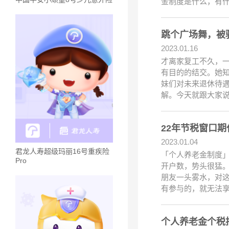
金制度是什么，有什
跳个广场舞，被
2023.01.16
才离家复工不久，一
有目的的结交。她
妹们对未来退休待遇
解。今天就跟大家
22年节税窗口
2023.01.04
君龙人寿超级玛丽16号重疾险
「个人养老金制度」
Pro
开户数，势头很猛
朋友一头雾水，对这
有参与的，就无法
个人养老金个税