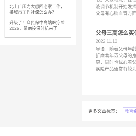
液调节机制开始发
北上广压力大想回老家工作，
换城市工作社保怎么办？
父母有心脑血管方
升级了！众民保中高端医疗险
2026，带病投保时机来了
父母三高怎么买
2022.11.10
导语：随着父母年龄
折磨着年迈父母的身
康，同时也忧心着
疾险产品通常有较
更多文章标签：
教育