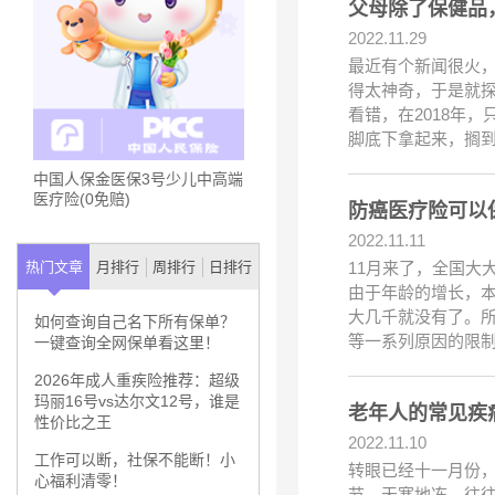
父母除了保健品
2022.11.29
最近有个新闻很火，
得太神奇，于是就探
看错，在2018年
脚底下拿起来，搁
中国人保金医保3号少儿中高端
医疗险(0免赔)
防癌医疗险可以
2022.11.11
11月来了，全国大
热门文章
月排行
周排行
日排行
由于年龄的增长，
大几千就没有了。
如何查询自己名下所有保单？
等一系列原因的限
一键查询全网保单看这里！
2026年成人重疾险推荐：超级
玛丽16号vs达尔文12号，谁是
老年人的常见疾
性价比之王
2022.11.10
工作可以断，社保不能断！小
转眼已经十一月份
心福利清零！
节。天寒地冻，往