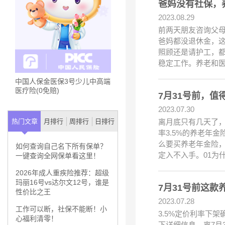
爸妈没有社保，
2023.08.29
前两天朋友咨询父
爸妈都没退休金，
照顾还是请护工，
稳定工作。养老和
中国人保金医保3号少儿中高端
医疗险(0免赔)
7月31号前，
2023.07.30
离月底只有几天了
热门文章
月排行
周排行
日排行
率3.5%的养老年
么要买养老年金险
如何查询自己名下所有保单？
定入不入手。01为
一键查询全网保单看这里！
2026年成人重疾险推荐：超级
玛丽16号vs达尔文12号，谁是
7月31号前这
性价比之王
2023.07.28
工作可以断，社保不能断！小
3.5%定价利率下
心福利清零！
下详细信息。离7月