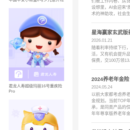
们被工作内卷、房贷
设想里，AI会迎来
术的神助攻，社会
星海赢家玄武版
2026.01.21
随着利率持续下行
活，又有机会提升品
保费，交100万领1
2024养老年
君龙人寿超级玛丽16号重疾险
2024.05.24
Pro
以前大家都考虑养
金规划。当前TOP
承，是同类产品的佼
年年尊享版养老年