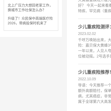
好？ 今天一起来看
北上广压力大想回老家工作，
换城市工作社保怎么办？
特疾、罕见病（重疾
升级了！众民保中高端医疗险
2026，带病投保时机来了
少儿重疾险测评：
2023.02.02
千呼万唤始出来，大
险：嘉贝保大黄蜂3
一年以来，人见人
位被动摇。2号选手
少儿重疾险推荐
2022.10.09
导语：今天推荐一
额外高额赔付，保单
病，尤其癌症，非常
属于全球第六大高