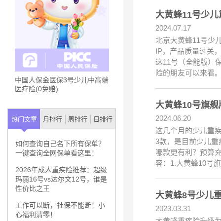
大黄蜂11号少
2024.07.17
北京大黄蜂11号少
IP，产品质量过关
这11号（全能版）
险的朋友可以来看
中国人保金医保3号少儿中高端
医疗险(0免赔)
大黄蜂10号旗
2024.06.20
热门文章
月排行
周排行
日排行
这几个月的少儿重疾
3款，是目前少儿重
如何查询自己名下所有保单？
哪款更有利？预算
一键查询全网保单看这里！
容：1.大黄蜂10号
2026年成人重疾险推荐：超级
玛丽16号vs达尔文12号，谁是
性价比之王
大黄蜂8号少儿
工作可以断，社保不能断！小
2023.03.31
心福利清零！
大黄蜂重疾险升级为