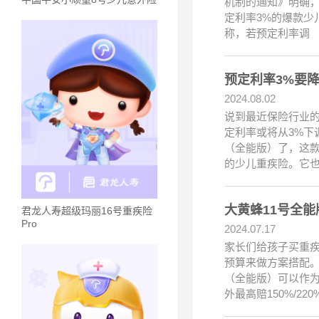
机制的通知》明确，
定利率3%的爆款少
称，若预定利率调
预定利率3%要
2024.08.02
说到最近保险行业的
定利率或将从3%下
（全能版）了，这
的少儿重疾险。它也
大黄蜂11号全能
君龙人寿超级玛丽16号重疾险
Pro
2024.07.17
家长们给孩子买重
预算来做方案搭配。
（全能版）可以作为
外最高赔150%/22