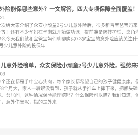
外险能保哪些意外？一文解答，四大专项保障全面覆盖！
.21
上次给大家介绍了众安小顽童2号少儿意外险后，很多新晋宝爸宝妈
等等！还有不少孕妈在孕期就开始做功课，提前准备防摔护栏、桌角
那么今天我们就和宝爸宝妈们聊聊购买0-3岁宝宝的意外险应该关注什
2号少儿意外险的投保年
2少儿意外险榜单，众安保险小顽童2号少儿意外险，强势来
.08
每个还在都是手中宝心头肉，每个家长都希望自己的孩子健健康康，
子8个月大，家人一转眼没看到，孩子就从手推车上摔下来，把额头磕
钱。邻居问，这种情况保险能理赔吗？什么保险可以赔？我们知道，
解，意外伤害呢，指的是外来