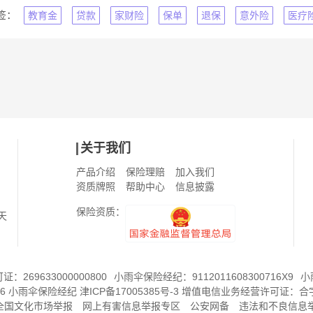
签：
教育金
贷款
家财险
保单
退保
意外险
医疗
关于我们
产品介绍
保险理赔
加入我们
资质牌照
帮助中心
信息披露
保险资质：
天
269633000000800
小雨伞保险经纪：9112011608300716X9
小
6
小雨伞保险经纪
津ICP备17005385号-3
增值电信业务经营许可证：
合字
8全国文化市场举报
网上有害信息举报专区
公安网备
违法和不良信息