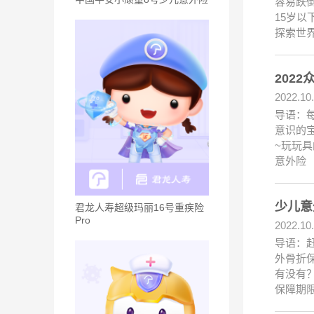
容易跌
15岁以
探索世
202
2022.10
导语：
意识的
~玩玩
意外险
少儿意
君龙人寿超级玛丽16号重疾险
Pro
2022.10
导语：
外骨折
有没有
保障期限