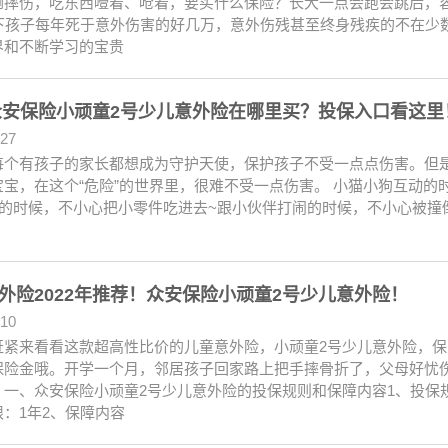
倒摔伤，吃东西噎着、呛着，要买什么保险？长大一点会跑会跳后，
下孩子每年死于意外伤害的好几万，意外伤残甚至终身残疾的不在少数，
界和不断学习的宝贵
2众安保险小顽童2号少儿意外险在哪里买？投保入口看这里
.27
每个有孩子的家长都想成为守护天使，保护孩子不受一点点伤害。但
宝宝，在这个“危险”的世界里，很难不受一点伤害。 小猫小狗互动的
具的时候，不小心把小零件吃进去~跟小伙伴打闹的时候，不小心被撞
外险2022年推荐！众安保险小顽童2号少儿意外险！
.10
赶紧来看看这款超高性比价的儿童意外险，小顽童2号少儿意外险，保
保险金哦。开学一个月，邻居孩子回家路上把手摔骨折了，父母好忧
？一、众安保险小顽童2号少儿意外险的投保规则和保障内容1、投保规
：1年2、保障内容