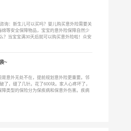
来咨询：新生儿可以买吗？婴儿购买意外险需要关
海绵等安全保障物品，宝宝的意外险保障自然少
么？当宝宝满30天后就可以购买意外险啦！众安
袭~
但是意外无处不在，提前规划意外险更重要。邻
破了，缝了几针。花了600块。家人心疼坏了，
保障类型的保险分为保疾病和保意外伤害。疾病