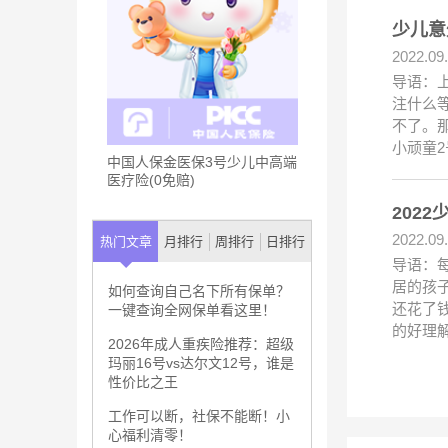
少儿意
2022.09
导语：
注什么
不了。
小顽童
中国人保金医保3号少儿中高端
医疗险(0免赔)
202
2022.09
热门文章
月排行
周排行
日排行
导语：
居的孩
如何查询自己名下所有保单？
还花了
一键查询全网保单看这里！
的好理
2026年成人重疾险推荐：超级
玛丽16号vs达尔文12号，谁是
性价比之王
工作可以断，社保不能断！小
心福利清零！