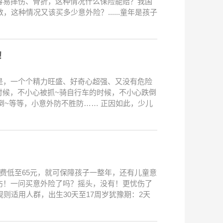
容易摔伤、骨折，这种情况什么保险能赔？我国
这种情况又该买多少意外险？......童年是孩子
！
是，一个个精力旺盛、好奇心超强、又没有危险
时候，不小心被抓~骑自行车的时候，不小心跌倒
倒~等等，小意外防不胜防…… 正因如此，少儿
费低至65元，就可保障孩子一整年，还有儿童意
伤！一问买意外险了吗？摇头，没有！更忧伤了
则适用人群，出生30天至17周岁犹豫期：2天