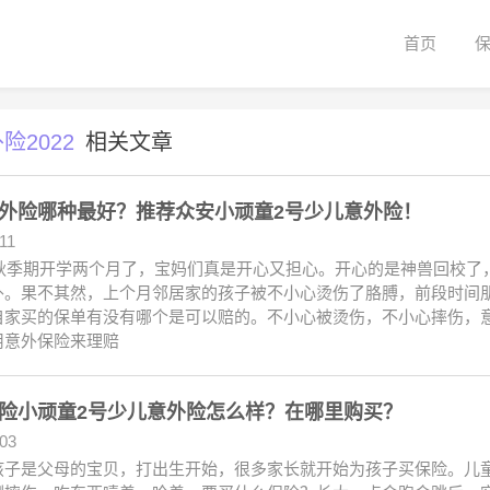
首页
险2022
相关文章
外险哪种最好？推荐众安小顽童2号少儿意外险！
11
2年秋季期开学两个月了，宝妈们真是开心又担心。开心的是神兽回校
外。果不其然，上个月邻居家的孩子被不小心烫伤了胳膊，前段时间
家买的保单有没有哪个是可以赔的。不小心被烫伤，不小心摔伤，意外跌
用意外保险来理赔
险小顽童2号少儿意外险怎么样？在哪里购买？
.03
孩子是父母的宝贝，打出生开始，很多家长就开始为孩子买保险。儿