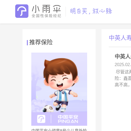
中英人
推荐保险
中英人
2025.02
尽管这
险：鑫
高不高
中国平安小顽童8号少儿意外险