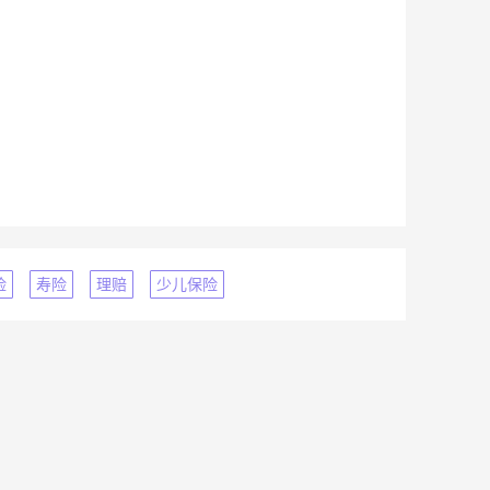
险
寿险
理赔
少儿保险