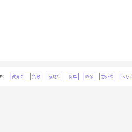
签：
教育金
贷款
家财险
保单
退保
意外险
医疗