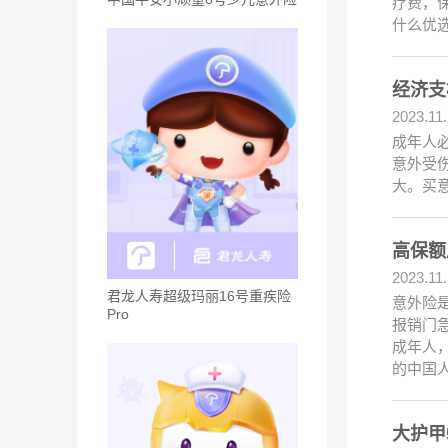
疗费，
什么优
经济支
2023.11
成年人
意外受
大。买
高保额
2023.11
君龙人寿超级玛丽16号重疾险
意外险
Pro
报销门
成年人
的中国
大护甲