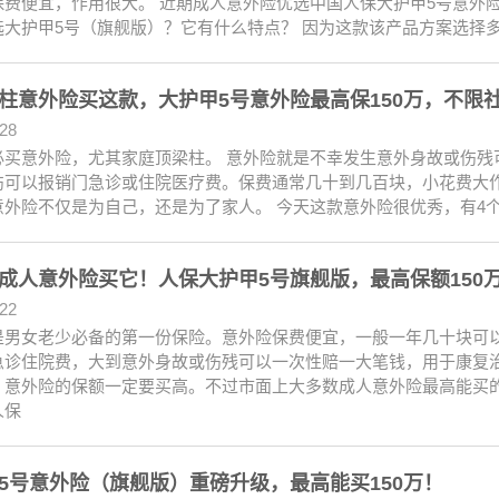
保费便宜，作用很大。 近期成人意外险优选中国人保大护甲5号意外
选大护甲5号（旗舰版）？它有什么特点？ 因为这款该产品方案选择多
柱意外险买这款，大护甲5号意外险最高保150万，不限社
.28
必买意外险，尤其家庭顶梁柱。 意外险就是不幸发生意外身故或伤残
伤可以报销门急诊或住院医疗费。保费通常几十到几百块，小花费大作
意外险不仅是为自己，还是为了家人。 今天这款意外险很优秀，有4个
成人意外险买它！人保大护甲5号旗舰版，最高保额150
.22
是男女老少必备的第一份保险。意外险保费便宜，一般一年几十块可
急诊住院费，大到意外身故或伤残可以一次性赔一大笔钱，用于康复治
，意外险的保额一定要买高。不过市面上大多数成人意外险最高能买的
人保
5号意外险（旗舰版）重磅升级，最高能买150万！