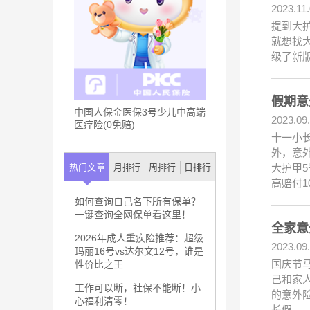
2023.11
提到大
就想找
级了新版
假期意
中国人保金医保3号少儿中高端
2023.09
医疗险(0免赔)
十一小
外，意
大护甲
热门文章
月排行
周排行
日排行
高赔付1
如何查询自己名下所有保单？
一键查询全网保单看这里！
全家意
2026年成人重疾险推荐：超级
2023.09
玛丽16号vs达尔文12号，谁是
国庆节
性价比之王
己和家
工作可以断，社保不能断！小
的意外险
心福利清零！
长假