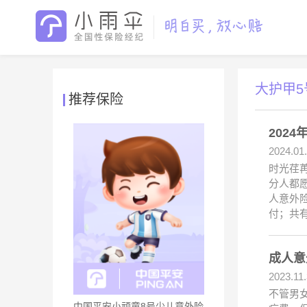
大护甲5
推荐保险
202
2024.01
时光荏
分人都
人意外
付；共
成人意
2023.11
不管男
中国平安小顽童8号少儿意外险