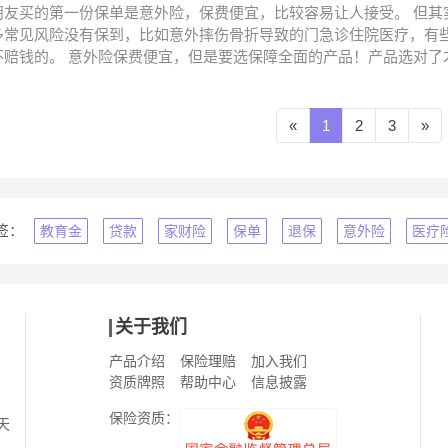
朋友买的第一份保单是意外险，保费便宜，比较容易让人接受。 但其
多常见风险没有保到，比如意外摔伤骨折导致的门急诊住院医疗，有些
不赔钱的。 意外险保费便宜，但是要选保障全面的产品！产品选对了
«
1
2
3
»
签：
教育金
贷款
家财险
保单
退保
意外险
医疗
关于我们
产品介绍
保险理赔
加入我们
资质牌照
帮助中心
信息披露
保险资质：
天