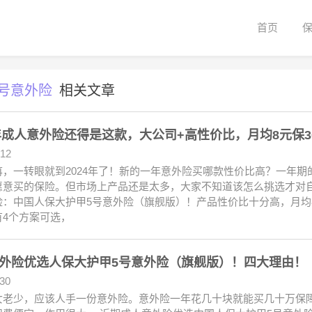
首页
号意外险
相关文章
4年成人意外险还得是这款，大公司+高性价比，月均8元保3
.12
苒，一转眼就到2024年了！新的一年意外险买哪款性价比高？一年
愿意买的保险。但市场上产品还是太多，大家不知道该怎么挑选才对自
险：中国人保大护甲5号意外险（旗舰版）！产品性价比十分高，月均8
有4个方案可选，
外险优选人保大护甲5号意外险（旗舰版）！四大理由！
.30
女老少，应该人手一份意外险。意外险一年花几十块就能买几十万保障