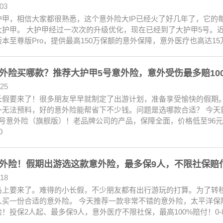
.03
护甲，相信大家都很熟悉，这个意外险大IP已经火了好几年了，它的
大护甲。 大护甲经过一次次的升级优化，现在已经到了大护甲5号。
本至尊版Pro，提供最高150万保额的意外保障，意外医疗也高达15
外险买哪款？推荐大护甲5号意外险，意外受伤最多赔10
.25
长假要来了！很多朋友早早就制定了出游计划，准备享受愉快的假期。
外无法预料，好的意外险能帮省下不少钱。问题是选哪款合适？ 今天
5号意外险（旗舰版）！老品牌公司的产品，保障全面，价格低至96
0
外险！假期出游选这款意外险，最多保9人，不限社保赔
.18
马上要来了。难得的小长假，不少朋友都有出行游玩的打算。为了转
人买一份合适的意外险。 今天推荐一款非常不错的意外险，太平洋保
！投保2人起、最多保9人，意外医疗不限社保，最高100%赔付！0