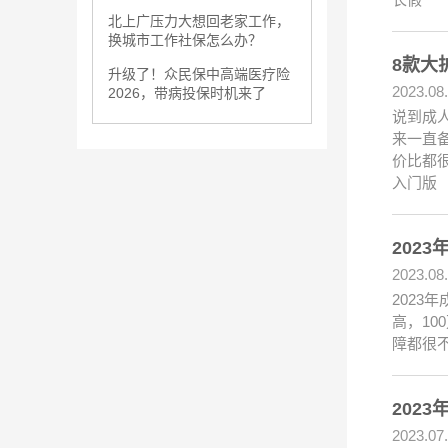
北上广压力大想回老家工作，
换城市工作社保怎么办？
8款大
升级了！众民保中高端医疗险
2023.08
2026，带病投保时机来了
说到成
来一直
价比都
入门版
202
2023.08
202
高，10
障都很
202
2023.07