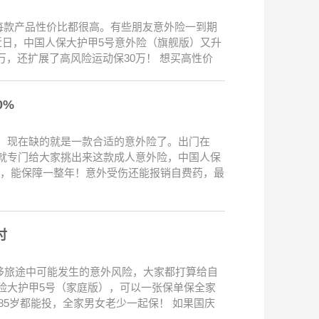
每款产品性价比都很高。有些朋友意外险一到期
近日，中国人保大护甲5号意外险（旗舰版）又升
万，还扩展了高风险运动保30万！ 想买高性价
0%
 现在缺的就是一款合适的意外险了。出门在
就专门给大家挑出来这款成人意外险，中国人保
元，能保障一整年！意外受伤还能报销自费药，最
付
移旅途中可能发生的意外风险，大家都打算给自
险大护甲5号（家庭版），可以一张保单保全家
-85岁都能投，全家男女老少一起保！ 如果国庆