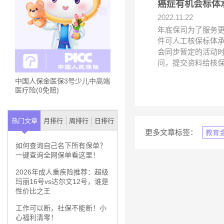
癌症有机会标体
2022.11.22
年底保司为了服务
件可人工核保标体承
会同步暂定的活动
问，提交资料给核
中国人保金医保3号少儿中高端
医疗险(0免赔)
热门文章
月排行
周排行
日排行
更多文章标签：
教育
如何查询自己名下所有保单？
一键查询全网保单看这里！
2026年成人重疾险推荐：超级
玛丽16号vs达尔文12号，谁是
性价比之王
工作可以断，社保不能断！小
心福利清零！