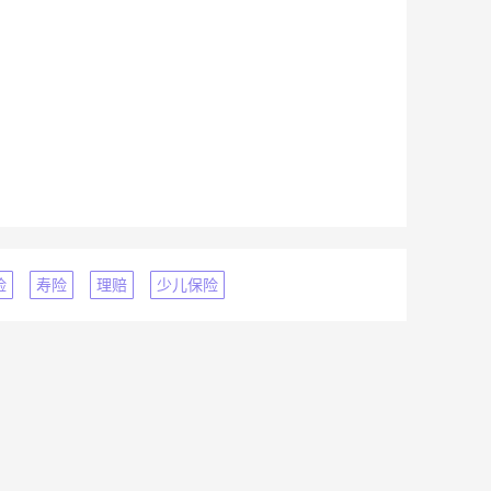
险
寿险
理赔
少儿保险