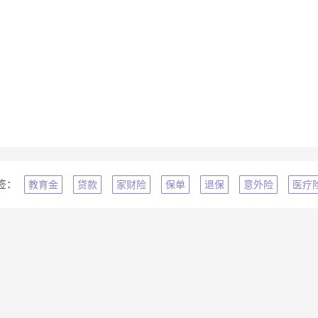
签：
教育金
贷款
家财险
保单
退保
意外险
医疗