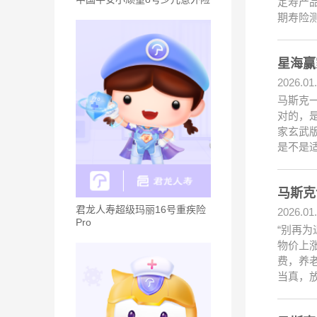
定寿产
期寿险
星海赢
2026.01
马斯克
对的，
家玄武
是不是
马斯克
君龙人寿超级玛丽16号重疾险
2026.01
Pro
“别再
物价上
费，养
当真，