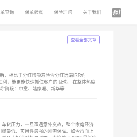
保单查询
保单验真
保险理赔
关于我们
查看全部文章
后，相比于分红增额寿险含分红远端IRR约
金及红利，能更能快速抓住客户的眼球。 在整体热度
架"阶段：中意、陆家嘴、新华等
、车贷压力，一旦遭遇意外变故，整个家庭经济
门槛最低、实用性最强的刚需保障。如今市面上