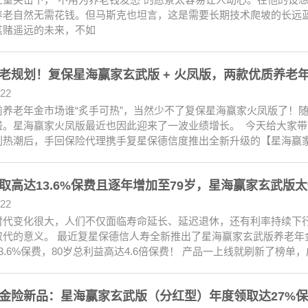
养老自然无需花钱。但马斯克也坦言，这是需要长期技术爬坡的长远
其赌遥远的未来，不如
老规划！复保星海赢家玄武版 + 火凤版，两款优质养老
.22
前养老年金市场谁“炙手可热”，当然少不了复保星海赢家火凤版了！
盛。星海赢家火凤版最近也因此迎来了一波业绩增长。 今天给大家
划热潮后，手回保险代理携手复星保德信度推出全新升级的【星海赢家
取高达13.6%保费且逐年增加至79岁，星海赢家玄武版
.22
时代变化很大，人们不仅面临寿命延长、延迟退休，还有利率持续下
取代的意义。 最近复星保德信人寿全新推出了星海赢家玄武版养老年
3.6%保费，80岁总利益高达4.6倍保费！ 产品一上线就刷新了榜
金险新品：星海赢家玄武版（分红型）年度领取达27%