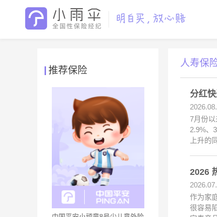
人寿保
推荐保险
分红快
2026.08
7月份
2.9%
上升的
202
2026.07
作为家
很容易
中国平安小顽童8号少儿意外险