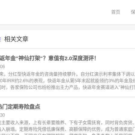
首页
险
相关文章
返年金"神仙打架"？意值有2.0深度测评！
.06
以来，分红型快返年金的咨询量持续攀升。自分红演示利率集体下调以
、30年IRR约2.6%的表现，快返年金从第5年末起就能领约3%的年
同时，各家保险公司也纷纷推出主力产品，快返年金赛道进入"神仙打
6 热门定期寿险盘点
.30
庭主要收入来源，上有长辈要赡养、下有子女需抚育，同时背负房贷
陷入崩塌。定期寿险凭借低廉保费、高额保障的优势，成为普通家庭