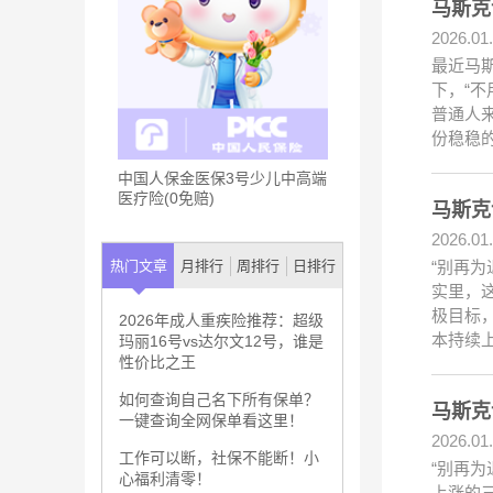
马斯克
2026.01
最近马
下，“
普通人
份稳稳
中国人保金医保3号少儿中高端
医疗险(0免赔)
马斯克
2026.01
“别再
热门文章
月排行
周排行
日排行
实里，
极目标
2026年成人重疾险推荐：超级
本持续
玛丽16号vs达尔文12号，谁是
性价比之王
如何查询自己名下所有保单？
马斯克
一键查询全网保单看这里！
2026.01
工作可以断，社保不能断！小
“别再
心福利清零！
上涨的