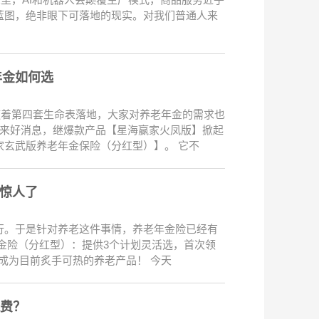
蓝图，绝非眼下可落地的现实。对我们普通人来
年金如何选
随着第四套生命表落地，大家对养老年金的需求也
带来好消息，继爆款产品【星海赢家火凤版】掀起
玄武版养老年金保险（分红型）】。 它不
太惊人了
行。于是针对养老这件事情，养老年金险已经有
金险（分红型）：提供3个计划灵活选，首次领
单，成为目前炙手可热的养老产品！ 今天
保费？