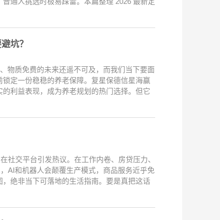
通人挑选时极易踩雷。本篇整理 2026 最新定
要避坑？
及、物质免费的未来还遥不可及，而我们当下要面
前锁定一份稳稳的养老保障。复星保德信星海赢
实的利益表现，成为养老规划的热门选择。但它
，在社交平台引发热议。在工作内卷、房贷压力、
，AI和机器人会颠覆生产模式，商品服务近乎免
图，绝非当下可落地的生活指南。要是真把这话