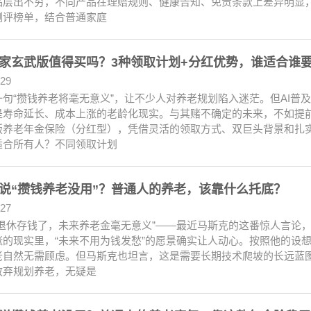
品层出不穷，不同产品在理赔规则、健康告知、免责条款上差异明显，普
测评榜单，结合普通家庭
家玄武版值得买吗？3种领取计划+分红优势，谁适合谁
.29
一句“攒钱养老将毫无意义”，让不少人对养老规划陷入迷茫。但AI普
是寿命延长、成本上涨的老龄化现实。与其赌不确定的未来，不如提
版养老年金保险（分红型），凭借灵活的领取方式、双巨头背景和扎
适合所有人？不同领取计划
说“攒钱养老没用”？普通人的养老，该靠什么托底？
.27
为退休存钱了，未来养老金毫无意义”——最近马斯克的这番惊人言论
涨的现实里，“未来不用为钱发愁”的愿景确实让人动心。按照他的设想
老自然无需顾虑。但马斯克也坦言，这是需要长期技术爬坡的长远蓝
放弃规划养老，无疑是