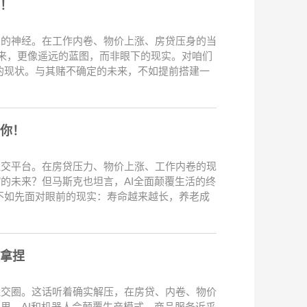
！
人的神经。在工作内卷、物价上涨、房贷压身的当
的未来，更像遥远的蓝图，而非眼下的现实。对咱们
的现状。与其赌不确定的未来，不如提前搭建一
给你！
社交平台。在房贷压力、物价上涨、工作内卷的现
的未来？但马斯克也坦言，AI全面颠覆生活的终
不如先面对眼前的现实：寿命越来越长，养老成
拿捏
社交圈。这话听着确实解压，在房贷、内卷、物价
里，AI和机器人会颠覆生产模式，商品服务近乎