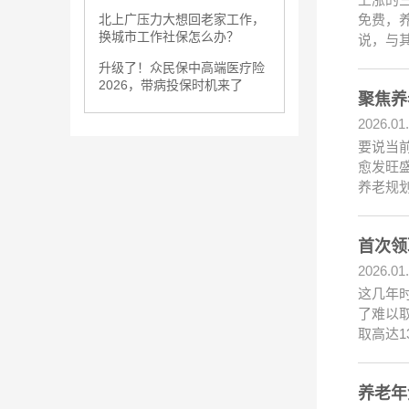
免费，
北上广压力大想回老家工作，
换城市工作社保怎么办？
说，与
升级了！众民保中高端医疗险
2026，带病投保时机来了
聚焦养
2026.01
要说当
愈发旺
养老规
首次领
2026.01
这几年
了难以
取高达1
养老年