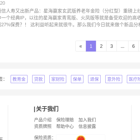
.20
德信人寿又出新产品：星海赢家玄武版养老年金险（分红型）重磅上线
中一个经典IP，以往的星海赢家青鸾版、火凤版等就是备受欢迎的高
到27%保费？！ 这利益听起来就很牛。那么我们今日就来做个新品
«
1
2
3
...
6
签：
教育金
贷款
家财险
保单
退保
意外险
医疗
关于我们
产品介绍
保险理赔
加入我们
资质牌照
帮助中心
信息披露
保险资质：
天