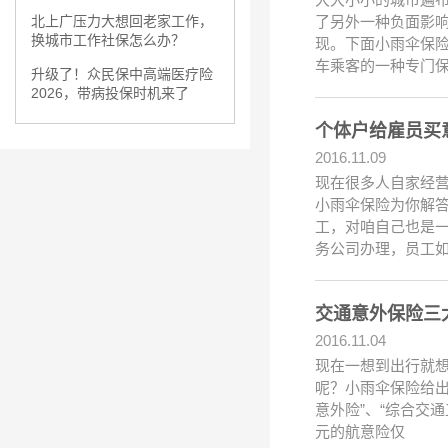
了另外一种负面影
北上广压力大想回老家工作，
换城市工作社保怎么办？
现。下面小雨伞保
车乘客的一种专门
升级了！众民保中高端医疗险
2026，带病投保时机来了
个体户给雇员买
2016.11.09
现在很多人自家经
小雨伞保险为你解
工，对咱自己也是
务公司办理，员工
交通意外保险三
2016.11.04
现在一想到出行就
呢？小雨伞保险给
意外险”、“综合交
元的航意险仅