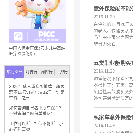
意外保险能不能
2016.11.29
在今年的11月20
的老人。快递员从事
吗？由小雨伞官网
非暴力死亡。
中国人保金医保3号少儿中高端
医疗险(0免赔)
五类职业能购买
2016.11.28
热门文章
月排行
周排行
日排行
通常情况下保险公
器操作工；五类：
2026年成人重疾险推荐：超级
风险性高能购买意
玛丽16号vs达尔文12号，谁是
性价比之王
外伤害保险是法定
如何查询自己名下所有保单？
一键查询全网保单看这里！
私家车意外保险
工作可以断，社保不能断！小
2016.11.09
心福利清零！
大大小小的城市遍