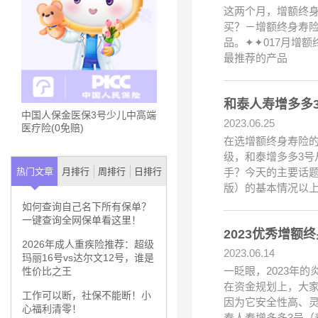
这两个月，增额终
买？－增额终身寿险
品。✦✦017月增
最推荐的产品
和泰人寿增多多
中国人保金医保3号少儿中高端
2023.06.25
医疗险(0免赔)
在选增额终身寿险
级，和泰增多多3号
手？今天的主要话题
热门文章
月排行
周排行
日排行
版）的基本情况以
如何查询自己名下所有保单？
一键查询全网保单看这里！
2023优秀增
2026年成人重疾险推荐：超级
2023.06.14
玛丽16号vs达尔文12号，谁是
一眨眼，2023年
性价比之王
在资金规划上，大
工作可以断，社保不能断！小
因为它安全性高、
心福利清零！
泰人寿增多多3号（