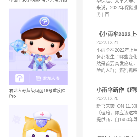
华保险、太平人寿、
来说，2022年保
务 | 百
《小雨伞202
2022.12.21
小雨伞在2022年
务都发生了哪些变化
然是首要高发癌症，
险的人群；猫狗抓
小雨伞新作《理
君龙人寿超级玛丽16号重疾险
Pro
2022.12.20
新书来袭 ON 1
《理赔，你应该这样
提供商，自1950