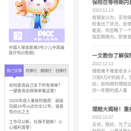
保险在等待期内
2022.12.13
有朋友以为，买完
检查出了状况，反
能说，你忽略了一个
指定期限内，即使
中国人保金医保3号少儿中高端
医疗险(0免赔)
一文教你了解保
2022.12.13
理赔难不难是很多人
热门文章
月排行
周排行
日排行
只赔5万8“的段子
后，如何顺利理赔这个
如何查询自己名下所有保单？
份一年期的成人重
一键查询全网保单看这里！
2026年成人重疾险推荐：超级
玛丽16号vs达尔文12号，谁是
理赔大揭秘！重
性价比之王
2022.12.07
工作可以断，社保不能断！小
买对，赔好。为了
心福利清零！
投保后，心里还是