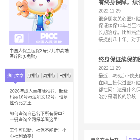
有终身保障，续
2022.11.29
很多朋友关心医疗险
保证续保10年甚至
长期治疗。比如癌症
接提前几十年。对
中国人保金医保3号少儿中高端
医疗险(0免赔)
终身保证续保的
2022.11.29
最近，#95后小伙
热门文章
月排行
周排行
日排行
在网上投保过医疗险
都在问：这是什么保
2026年成人重疾险推荐：超级
治疗是漫长的阶段
玛丽16号vs达尔文12号，谁是
性价比之王
如何查询自己名下所有保单？
一键查询全网保单看这里！
工作可以断，社保不能断！小
心福利清零！
更多文章标签：