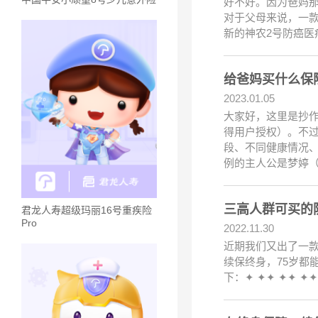
好不好。因为爸妈
对于父母来说，一
新的神农2号防癌医疗
给爸妈买什么保
2023.01.05
大家好，这里是抄
得用户授权）。不
段、不同健康情况
例的主人公是梦婷（
三高人群可买的
君龙人寿超级玛丽16号重疾险
Pro
2022.11.30
近期我们又出了一
续保终身，75岁都
下：✦ ✦✦ ✦✦ 