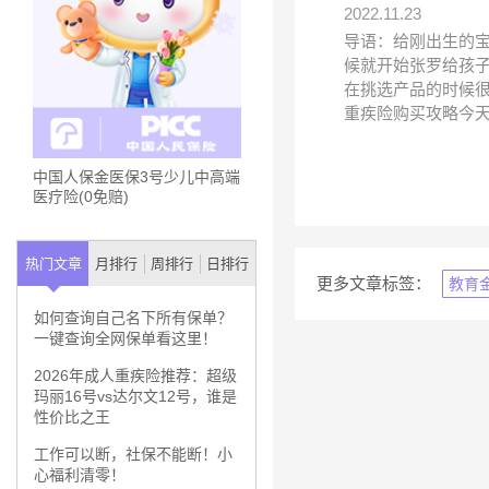
2022.11.23
导语：给刚出生的宝
候就开始张罗给孩
在挑选产品的时候很
重疾险购买攻略今
中国人保金医保3号少儿中高端
医疗险(0免赔)
热门文章
月排行
周排行
日排行
更多文章标签：
教育
如何查询自己名下所有保单？
一键查询全网保单看这里！
2026年成人重疾险推荐：超级
玛丽16号vs达尔文12号，谁是
性价比之王
工作可以断，社保不能断！小
心福利清零！