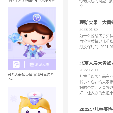
你最关心的问题1.
全
理赔实录｜大黄蜂
2023.01.30
为什么说给孩子买
雨伞大黄蜂少儿重疾系
月投保时间: 2021
北京人寿大黄蜂
2022.12.09
君龙人寿超级玛丽16号重疾险
儿童重疾险产品在互
Pro
省事省心，给大家推
妈的夸赞。大黄蜂
好，让家庭的负担
2022少儿重疾