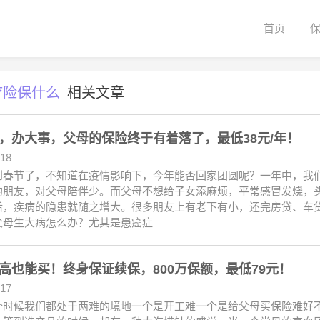
首页
疗险保什么
相关文章
，办大事，父母的保险终于有着落了，最低38元/年！
.18
到春节了，不知道在疫情影响下，今年能否回家团圆呢？一年中，我
的朋友，对父母陪伴少。而父母不想给子女添麻烦，平常感冒发烧，
后，疾病的隐患就随之增大。很多朋友上有老下有小，还完房贷、车
父母生大病怎么办？尤其是患癌症
高也能买！终身保证续保，800万保额，最低79元！
.17
个时候我们都处于两难的境地一个是开工难一个是给父母买保险难好