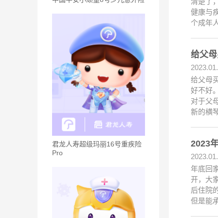
清楚了
健康与疾
个成年
给父母
2023.01
给父母
好不好
对于父
新的横
202
君龙人寿超级玛丽16号重疾险
Pro
2023.01
年底回
开，大
后住院
但是能