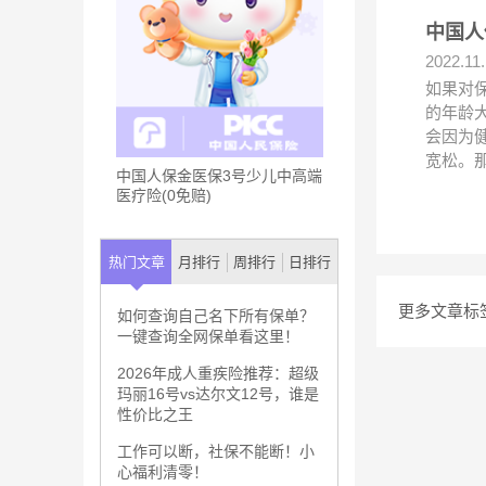
中国人
2022.11
如果对
的年龄
会因为
宽松。
中国人保金医保3号少儿中高端
医疗险(0免赔)
热门文章
月排行
周排行
日排行
更多文章标
如何查询自己名下所有保单？
一键查询全网保单看这里！
2026年成人重疾险推荐：超级
玛丽16号vs达尔文12号，谁是
性价比之王
工作可以断，社保不能断！小
心福利清零！