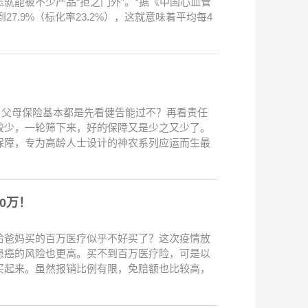
就能被不少产品“拒之门外”。*据《中国心血管
7.9%（标化率23.2%），这就意味着平均每4
，父母保险基本都是先看健告能过不？再看责任
较少，一轮筛下来，好的保障又是少之又少了。
保障，专为高龄人士设计的神农系列应运而生最
00万！
给爸妈买的百万医疗似乎不好买了？这次疫情放
患癌的风险也更高。买不到百万医疗险，可是以
买起来。虽然报销比例有限，免赔额也比较高，