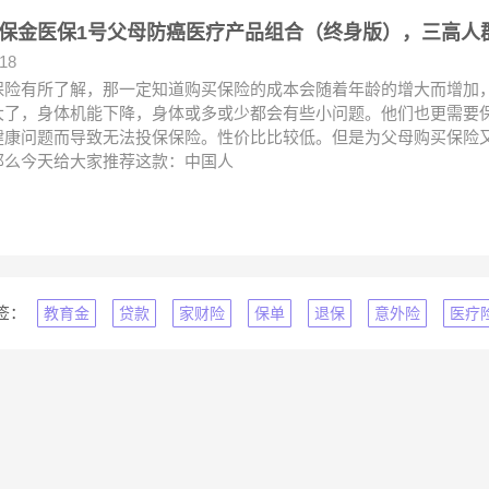
保金医保1号父母防癌医疗产品组合（终身版），三高人
.18
保险有所了解，那一定知道购买保险的成本会随着年龄的增大而增加
大了，身体机能下降，身体或多或少都会有些小问题。他们也更需要
健康问题而导致无法投保保险。性价比比较低。但是为父母购买保险
那么今天给大家推荐这款：中国人
签：
教育金
贷款
家财险
保单
退保
意外险
医疗