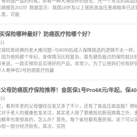
，等到选产品的时候，却有一种大海捞针的感觉，光一个常见的高血压
病报告2019》数据显示：我国18岁及以上居民高血压患病粗率已达到2
人里，可能
买保险哪种最好？防癌医疗险哪个好？
.11
买保险是经典的老大难问题~与8090后成人保障挑选的逻辑不太一样
。因为爸妈那个年纪，身体情况比较复杂。首先健告能过的保险就比
母来说，一款买得到且买得好的产品，非常少。为了让爸妈们也有好
琴人寿神农2号防癌医疗险最
3年父母防癌医疗保险推荐！金医保1号Pro68元/年起，保4
.10
家，看到年老的父母皱纹白发又多了不少，还有了高血压高血脂？想
家对于老人的健康愈发关注，其实老人除了更难抵抗新冠病毒之外，
的概率也是很高的，怎么办？首先，每个省份都有惠民保。这个可以
承担一部分经济损失。其次，买防