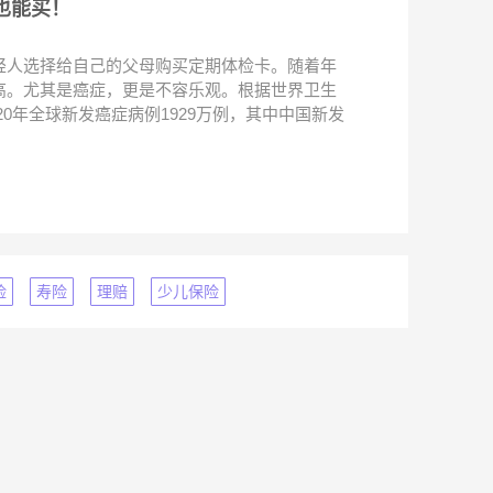
也能买！
轻人选择给自己的父母购买定期体检卡。随着年
高。尤其是癌症，更是不容乐观。根据世界卫生
020年全球新发癌症病例1929万例，其中中国新发
险
寿险
理赔
少儿保险