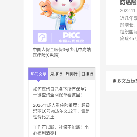
防癌险
2022.11
近几年
龄增长
组织国际
癌症45
中国人保金医保3号少儿中高端
医疗险(0免赔)
热门文章
月排行
周排行
日排行
更多文章标
如何查询自己名下所有保单？
一键查询全网保单看这里！
2026年成人重疾险推荐：超级
玛丽16号vs达尔文12号，谁是
性价比之王
工作可以断，社保不能断！小
心福利清零！