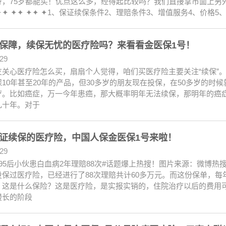
身，75岁都能买！优点这么多，经得起比较吗？我们直接拿市面上另
✦✦ ✦✦ ✦✦ ✦1、保证续保条件2、理赔条件3、增值服务4、价格5、
保障，续保无忧的医疗险吗？来看看金医保1号！
.29
友关心医疗险怎么买，扇扇个人觉得，咱们买医疗险主要关注“续保”
10年甚至20年的产品，但30多岁的朋友现在投保，在50多岁的时
疗。比如癌症，万一今年患癌，那大概率明年无法续保，那明年的癌症
几十年。对于
证续保的医疗险，中国人保金医保1号来啦！
.29
95后小伙患白血病2年理赔88次#话题爆上热搜！图片来源：微博热
保过医疗险，已经进行了88次理赔共计60多万元。而这份保单，每年
：这是什么保险？这是医疗险，是实报实销的，住院治疗以后的费用可
漫长的阶段