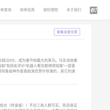
保单查询
保单验真
保险理赔
关于我们
查看全部文章
分超过8分，成为春节档最大的黑马。马东说他看
剧”有网友评价“机器人看完都得哭短路”一部喜
部现象级神作是喜剧演员贾玲导演的，其它的演
品组合（终身版）！不仅三高人群可买，而且保证