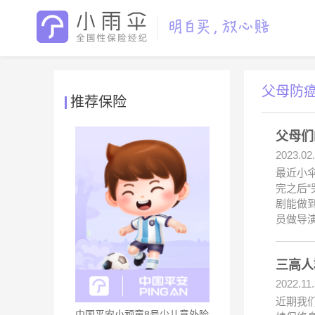
父母防
推荐保险
父母们
2023.02
最近小
完之后“
剧能做
员做导
三高人
2022.11
近期我
中国平安小顽童8号少儿意外险