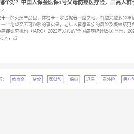
哪个好？中国人保金医保1号父母防癌医疗险，三高人群
.14
双十一的火爆单品里，体检卡一定占据着一席之地。有越来越多的年
，一个绝望又无可辩驳的事实是，老年人罹患重疾的风险及概率都更
癌症研究机构（IARC）2022年发布的”全国癌症统计数据”显示，2
7万人，占
签：
教育金
贷款
家财险
保单
退保
意外险
医疗