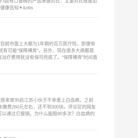
外3款有口皆碑的产品来做对比：主要对比维度如
健康告知✦&nbs
。目前市面上大都为1年期的百万医疗险，即便有
候就有可能“保障裸奔”。另外，现在很多大病都是
治疗费用就没有保司兜底了。“保障裸奔”时间直
搜原来是95后江苏小伙子不幸患上白血病，之前
缴费260元左右，还不到300块。评论区的网友
以通过它报销。为什么能赔80多次？白血病的