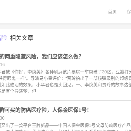
首页
癌险
相关文章
的两重隐藏风险，我们应该怎么做？
.16
伞君被《你好，李焕英》各种刷屏该片票房一举突破了30亿，豆瓣打
哭得跟鬼一样”。导演易小星评价：“贾玲拍出了一部核弹级别的超级喜
到如此催泪的效果，小伞君也是头回见。一、李焕英和贾玲的故事这
演是有个导演梦，但
群可买的防癌医疗险，人保金医保1号！
.30
们又出了一款平台王牌新品——中国人保金医保1号父母防癌医疗产