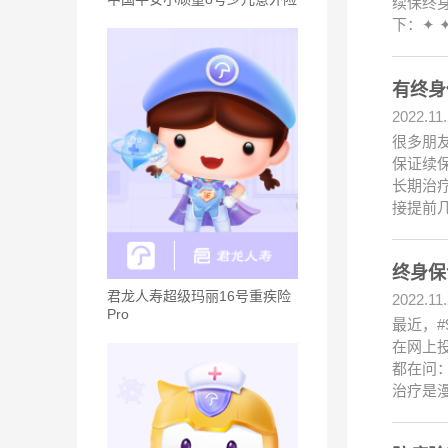
续保终
下：✦ 
有终身
2022.11
很多朋
保证续保
长期治
接提前
终身保
君龙人寿超级玛丽16号重疾险
2022.11
Pro
最近，#
在网上投
都在问
治疗是